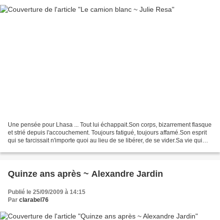
Une pensée pour Lhasa ... Tout lui échappait.Son corps, bizarrement flasque
et strié depuis l'accouchement. Toujours fatigué, toujours affamé.Son esprit
qui se farcissait n'importe quoi au lieu de se libérer, de se vider.Sa vie qui
tournait en rond depuis...
Quinze ans après ~ Alexandre Jardin
Publié le 25/09/2009 à 14:15
Par
clarabel76