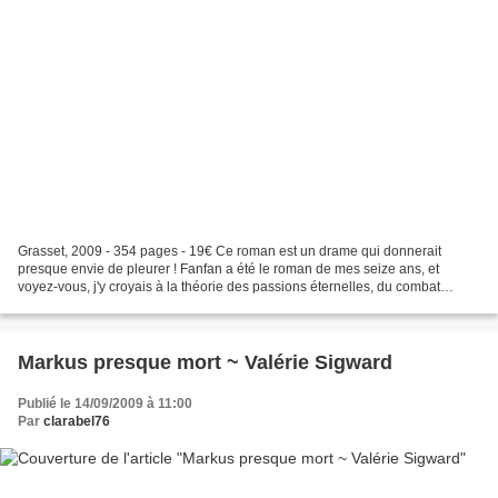
Grasset, 2009 - 354 pages - 19€ Ce roman est un drame qui donnerait
presque envie de pleurer ! Fanfan a été le roman de mes seize ans, et
voyez-vous, j'y croyais à la théorie des passions éternelles, du combat
contre la routine et l'étincelle qui s'éteint,...
Markus presque mort ~ Valérie Sigward
Publié le 14/09/2009 à 11:00
Par
clarabel76