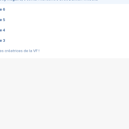
e 6
e 5
e 4
e 3
s créatrices de la VF !
e 2
e 1
e Mektoub My Love arrive enfin ! Rencontre avec Shaïn Boumedine et Sal
i : après Toni en famille
elle réalise le bouleversant Dites lui que je l'aime
ais ! Rencontre autour de Vie privée de Rebecca Zlotowski
 de Marguerite, Grave... Rencontre avec Ella Rumpf