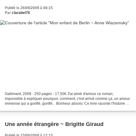
Publié le 26/08/2009 à 08:15
Par
clarabel76
Gallimard, 2009 - 250 pages - 17,50€ J'ai aimé d'amour ce roman,
impossible à expliquer pourquoi, comment, c'est arrivé comme ça, un amour
immense qui a gonflé, gonflé... Bonheur absolu. Ce livre raconte l'histoire de
Claire Mauriac, ambulancière à la...
Une année étrangère ~ Brigitte Giraud
Publié le 23/08/2009 à 12:15