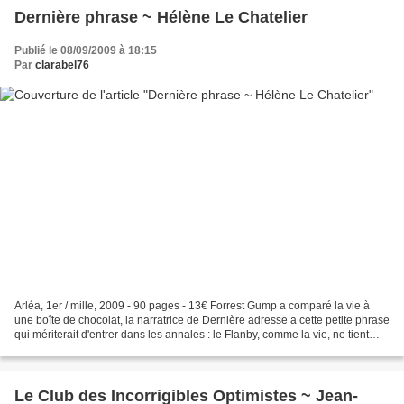
Dernière phrase ~ Hélène Le Chatelier
Publié le 08/09/2009 à 18:15
Par
clarabel76
Arléa, 1er / mille, 2009 - 90 pages - 13€ Forrest Gump a comparé la vie à
une boîte de chocolat, la narratrice de Dernière adresse a cette petite phrase
qui mériterait d'entrer dans les annales : le Flanby, comme la vie, ne tient
jamais sa promesse d'un...
Le Club des Incorrigibles Optimistes ~ Jean-