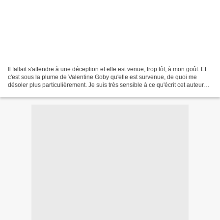
Il fallait s'attendre à une déception et elle est venue, trop tôt, à mon goût. Et
c'est sous la plume de Valentine Goby qu'elle est survenue, de quoi me
désoler plus particulièrement. Je suis très sensible à ce qu'écrit cet auteur
depuis ses débuts, j'ai...