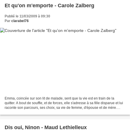
Et qu'on m'emporte - Carole Zalberg
Publié le 11/03/2009 à 09:30
Par
clarabel76
Emma, coincée sur son lit de malade, sent que la vie est en train de la
quitter. A bout de souffle, et de forces, elle s'adresse à sa fille disparue et lui
raconte son parcours, ses choix, sa vie de femme, d'épouse et de mère.
Mariée très jeune, mère...
Dis oui, Ninon - Maud Lethielleux