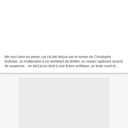
Me voici bien en peine, car j'ai été déçue par le roman de Christophe
Dufossé. Je m'attendais à un semblant de thriller, un roman captivant, bourré
de suspense... en fait j'ai eu droit à une fiction politique, un texte court et
rapide, où j'ai senti grimper...