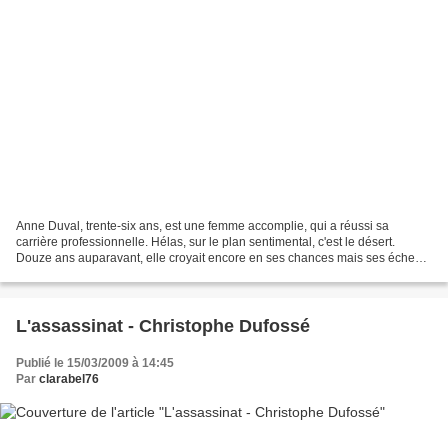
Anne Duval, trente-six ans, est une femme accomplie, qui a réussi sa
carrière professionnelle. Hélas, sur le plan sentimental, c'est le désert.
Douze ans auparavant, elle croyait encore en ses chances mais ses échecs
successifs ont fini par assécher son...
L'assassinat - Christophe Dufossé
Publié le 15/03/2009 à 14:45
Par
clarabel76