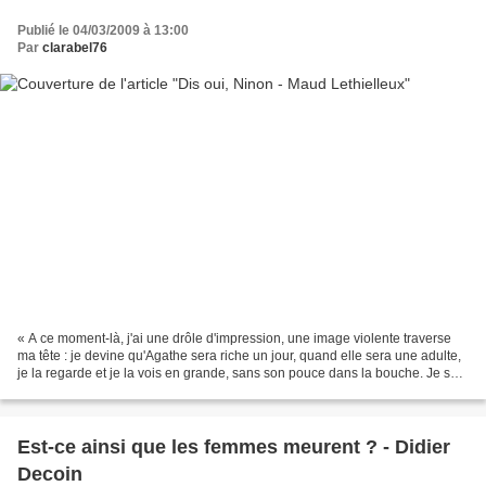
Publié le 04/03/2009 à 13:00
Par
clarabel76
« A ce moment-là, j'ai une drôle d'impression, une image violente traverse
ma tête : je devine qu'Agathe sera riche un jour, quand elle sera une adulte,
je la regarde et je la vois en grande, sans son pouce dans la bouche. Je sais
qu'elle sera riche et...
Est-ce ainsi que les femmes meurent ? - Didier
Decoin