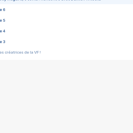
e 6
e 5
e 4
e 3
s créatrices de la VF !
e 2
e 1
e Mektoub My Love arrive enfin ! Rencontre avec Shaïn Boumedine et Sal
i : après Toni en famille
elle réalise le bouleversant Dites lui que je l'aime
ais ! Rencontre autour de Vie privée de Rebecca Zlotowski
 de Marguerite, Grave... Rencontre avec Ella Rumpf