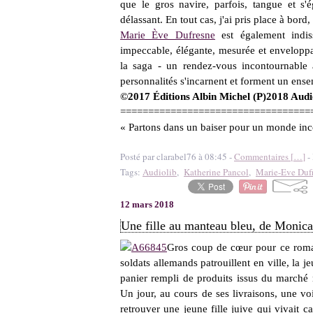
que le gros navire, parfois, tangue et s'
délassant. En tout cas, j'ai pris place à bor
Marie Ève Dufresne
est également indiss
impeccable, élégante, mesurée et enveloppan
la saga - un rendez-vous incontournable 
personnalités s'incarnent et forment un ense
©2017 Éditions Albin Michel (P)2018 Audio
==================================
« Partons dans un baiser pour un monde inc
Posté par clarabel76 à 08:45 -
Commentaires [
…
]
- 
Tags:
Audiolib
,
Katherine Pancol
,
Marie-Eve Duf
12 mars 2018
Une fille au manteau bleu, de Monic
Gros coup de cœur pour ce roman
soldats allemands patrouillent en ville, la
panier rempli de produits issus du marché 
Un jour, au cours de ses livraisons, une vo
retrouver une jeune fille juive qui vivait 