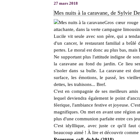
27 mars 2018
Mes nuits à la caravane, de Sylvie D
Gros cœur rouge 
attachante, dans la verte campagne limousin
Lucile vit seule avec son père, qui a tenda
d'un cancer, le restaurant familial a brûlé
pertes. Le moral est donc au plus bas, mais 
Ne supportant plus l'attitude indigne de son 
la caravane au fond du jardin. Ce lieu se
s'isoler dans sa bulle. La caravane est d
surface, les émotions, le passé, les vieill
dettes, les trahisons... Bref.
C'est en compagnie de ses meilleurs amis -
lequel deviendra également le point d'ancr
féerique, l'ambiance festive et joyeuse. C'es
magnifiques. On met en avant une région au
plus d'une communion parfaite entre ces jeu
C'est idylllique, avec juste ce qu'il faut 
beaucoup aimé ! À lire et découvrir comme
Rouergue, coll. doAdo (2018)