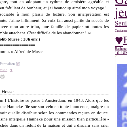
égare, tout en adoptant un rythme de croisière agréable et
je
d, en frétillant de bonheur, et j'ai beaucoup aimé mon voyage !
ociable à mon plaisir de lecture. Son interprétation est
te. J'aime infiniment. Sa voix fait aussi partie du succès de
Seui
avec mon autre tribu, une famille de papier où toutes les
Casterm
♥
mble attachant. C'est difficile de les abandonner ! ☺
lib (durée : 20h env.)
================
Hachette
onnu. » Alfred de Musset
10-18
Permalien [
#
]
resne
,
♥
a Hesse
 ! L'histoire se passe à Amsterdam, en 1943. Alors que les
 jeune Hanneke file sur son vélo en toute innocence, malgré un
noir qu'elle distribue selon les commandes reçues en douce.
isine interpelle Hanneke pour une mission bien particulière -
cachée dans un réduit de la maison et qui a disparu sans crier