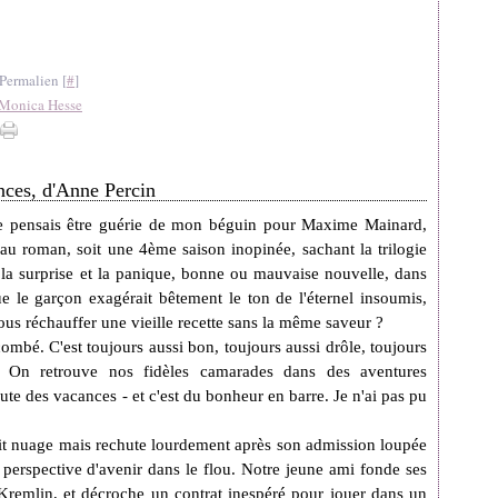
Permalien [
#
]
Monica Hesse
ces, d'Anne Percin
e pensais être guérie de mon béguin pour
Maxime Mainard,
eau roman, soit une 4ème saison inopinée, sachant la trilogie
 la surprise et la panique, bonne ou mauvaise nouvelle, dans
ue le garçon exagérait bêtement le ton de l'éternel insoumis,
ous réchauffer une vieille recette sans la même saveur ?
combé. C'est toujours aussi bon, toujours aussi drôle, toujours
té. On retrouve nos fidèles camarades dans des aventures
ute des vacances - et c'est du bonheur en barre. Je n'ai pas pu
it nuage mais rechute lourdement après son admission loupée
 perspective d'avenir dans le flou. Notre jeune ami fonde ses
Kremlin, et décroche un contrat inespéré pour jouer dans un