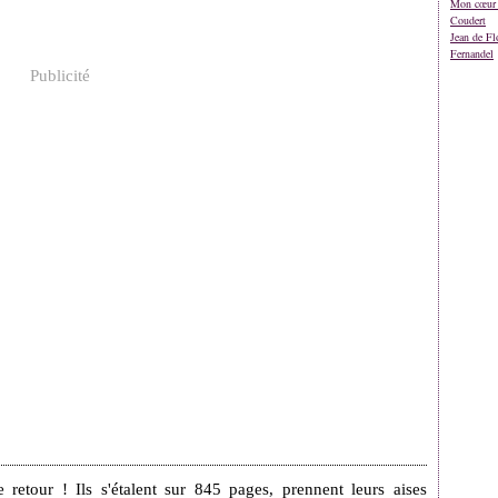
Mon cœur 
Coudert
Jean de Fl
Fernandel
Publicité
etour ! Ils s'étalent sur 845 pages, prennent leurs aises