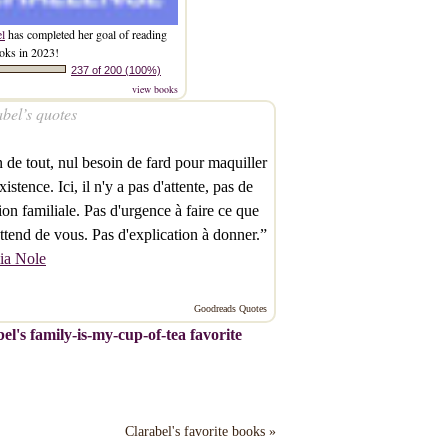
el
has completed her goal of reading
oks in 2023!
237 of 200 (100%)
view books
bel’s quotes
 de tout, nul besoin de fard pour maquiller
xistence. Ici, il n'y a pas d'attente, pas de
ion familiale. Pas d'urgence à faire ce que
attend de vous. Pas d'explication à donner.”
lia Nole
Goodreads Quotes
el's family-is-my-cup-of-tea favorite
Clarabel's favorite books »