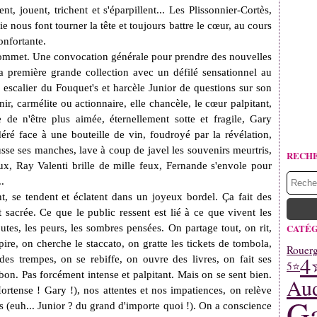
nt, jouent, trichent et s'éparpillent... Les
Plissonnier-Cortès,
 nous font tourner la tête et toujours battre le cœur, au cours
onfortante.
sommet. Une convocation générale pour prendre des nouvelles
a première grande collection avec un défilé sensationnel au
escalier du Fouquet's et harcèle Junior de questions sur son
ir, carmélite ou actionnaire, elle chancèle, le cœur palpitant,
 n'être plus aimée, éternellement sotte et fragile, Gary
déré face à une bouteille de vin, foudroyé par la révélation,
usse ses manches, lave à coup de javel les souvenirs meurtris,
RECH
, Ray Valenti brille de mille feux, Fernande s'envole pour
.
t, se tendent et éclatent dans un joyeux bordel. Ça fait des
 sacrée. Ce que le public ressent est lié à ce que vivent les
CATÉG
utes, les peurs, les sombres pensées. On partage tout, on rit,
ire, on cherche le staccato, on gratte les tickets de tombola,
Rouerg
4
des trempes, on se rebiffe, on ouvre des livres, on fait ses
5⭐
bon. Pas forcément intense et palpitant. Mais on se sent bien.
Aud
ortense ! Gary !), nos attentes et nos impatiences, on relève
Ga
vres (euh... Junior ? du grand d'importe quoi !). On a conscience