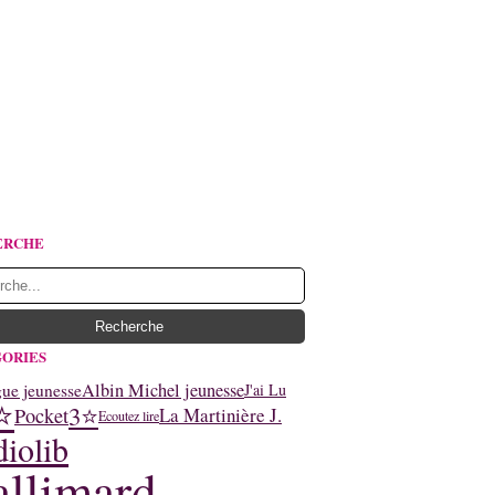
ERCHE
ORIES
Albin Michel jeunesse
ue jeunesse
J'ai Lu
⭐
3⭐
Pocket
La Martinière J.
Ecoutez lire
iolib
llimard