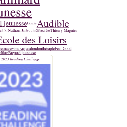
unesse
Audible
l jeunesse
Lizzie
Nathan
Thierry Magnier
Pkj
Harlequin
Giboulées
an
Ecole des Loisirs
doudouthérapie
Feel Good
 jeunesse
Mois Anglais
Milan
Bayard jeunesse
2023 Reading Challenge