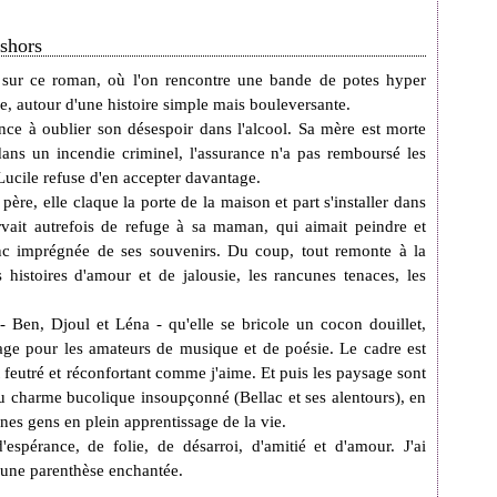
eshors
sur ce roman, où l'on rencontre une bande de potes hyper
e, autour d'une histoire simple mais bouleversante.
nce à oublier son désespoir dans l'alcool. Sa mère est morte
 dans un incendie criminel, l'assurance n'a pas remboursé les
Lucile refuse d'en accepter davantage.
père, elle claque la porte de la maison et part s'installer dans
rvait autrefois de refuge à sa maman, qui aimait peindre et
onc imprégnée de ses souvenirs. Du coup, tout remonte à la
es histoires d'amour et de jalousie, les rancunes tenaces, les
 Ben, Djoul et Léna - qu'elle se bricole un cocon douillet,
age pour les amateurs de musique et de poésie. Le cadre est
t feutré et réconfortant comme j'aime. Et puis les paysage sont
 charme bucolique insoupçonné (Bellac et ses alentours), en
nes gens en plein apprentissage de la vie.
d'espérance, de folie, de désarroi, d'amitié et d'amour. J'ai
 une parenthèse enchantée.