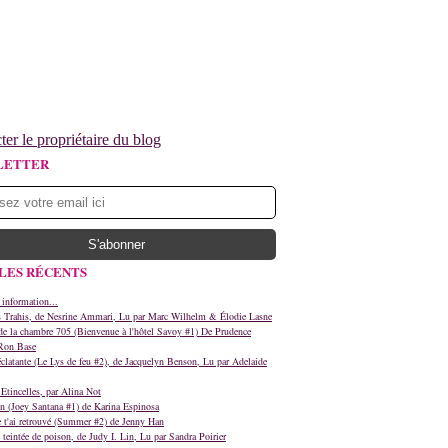
ter le propriétaire du blog
LETTER
LES RÉCENTS
 information...
s Trahis, de Nesrine Ammari, Lu par Marc Wilhelm & Élodie Lasne
e la chambre 705 (Bienvenue à l'hôtel Savoy #1) De Prudence
Ron Base
clatante (Le Lys de feu #2), de Jacquelyn Benson, Lu par Adelaide
Etincelles, par Alina Not
n (Joey Santana #1) de Karina Espinosa
e t'ai retrouvé (Summer #2) de Jenny Han
teintée de poison, de Judy I. Lin, Lu par Sandra Poirier