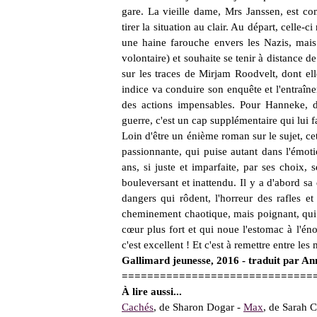
gare. La vieille dame, Mrs Janssen, est 
tirer la situation au clair. Au départ, celle-
une haine farouche envers les Nazis, mai
volontaire) et souhaite se tenir à distance de 
sur les traces de Mirjam Roodvelt, dont el
indice va conduire son enquête et l'entraîne
des actions impensables. Pour Hanneke, 
guerre, c'est un cap supplémentaire qui lui 
Loin d'être un énième roman sur le sujet, cett
passionnante, qui puise autant dans l'émot
ans, si juste et imparfaite, par ses choix,
bouleversant et inattendu. Il y a d'abord s
dangers qui rôdent, l'horreur des rafles et
cheminement chaotique, mais poignant, qui e
cœur plus fort et qui noue l'estomac à l'é
c'est excellent ! Et c'est à remettre entre les
Gallimard jeunesse, 2016 - traduit par An
==============================
À lire aussi...
Cachés
, de Sharon Dogar -
Max
, de Sarah 