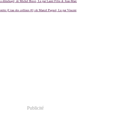
a déménagé, de Michel Bussi, Lu par Laure Filiu & Jean-Marc
orette (L'eau des collines #1) de Marcel Pagnol, Lu par Vincent
Publicité