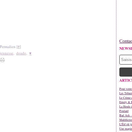
Contac
Permalien [
#
]
NEWS
jeunesse
,
doado
,
♥
ARTIC
Pour votre
Les Trône
Le Crime d
Emery & 
La Houle é
Poulard
Bad Ash - 
Malédictio
L'Été où j
Une magie 