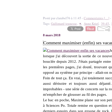
Posté par clarabel76 à 11:45 -
Commentaires [
…
]
- 
Tags:
Gallimard jeunesse
,
♥
,
Anne Krief
,
39-45
,
8 mars 2018
Comment maximiser (enfin) ses vacan
J
lorsque j'ai découvert la sortie de ce nouv
bouclée depuis 2012. J'étais partagée entre
les premières pages, j'ai douté, trouvant q
opposé au système par principe - allait-on n
Foin de tout ça. En vrai, j'ai totalement suc
aussi dérisoire et toujours aussi déjan
improbables - une série de concerts sur la ro
m'empêcher de glousser au fil des pages.
Le bac en poche, Maxime plane sur son pet
à Sciences Po. Totale remise en question et
derniers espoirs dans son groupe de rock, 