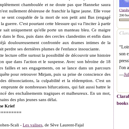
complètement chamboulée et ne doute pas que Hanneke saura
Clarab
ci n'est nullement désireuse de franchir la ligne jaune. Elle voue
200 bo
s se sent coupable de la mort de son petit ami Bas (engagé
la guerre. C'est pourtant cette blessure qui va l'inciter à partir
le sait uniquement qu'elle porte un manteau bleu. Ce maigre
Clara
r dans le flou, puis
dans des cercles clandestins et enfin dans
déjà douloureusement
confrontée aux drames intimes de la
“Loin
fait perdre ses dernières plumes de l'enfance insouciante.
son e
e lecture offre surtout la possibilité de découvrir une histoire
press
ion que dans l'action et le suspense. Avec son héroïne de 18
l'on 
 ses failles et ses engagements, on se lance dans un parcours
—
Ju
a quête pour retrouver Mirjam, puis sa prise de conscience des
 des dénonciations, la culpabilité et la rédemption. C'est un
mprunte de nombreuses bifurcations, qui fait aussi battre le
noncé des enchaînements tragiques et malheureux. En un mot,
Clarab
 mains des plus jeunes sans délai.
books
ne Krief
=========
Cohen-Scali -
Les valises
, de Sève Laurent-Fajal