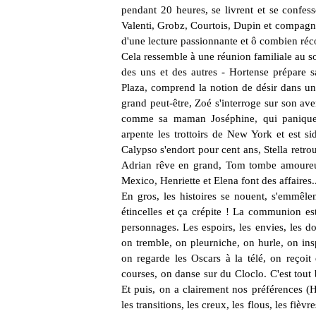
pendant 20 heures, se livrent et se confesse
Valenti, Grobz, Courtois, Dupin et compagnie
d'u
ne lecture passionnante et ô combien réc
Cela ressemble à une réunion familiale au 
des uns et des autres - Hortense prépare s
Plaza, comprend la notion de désir dans un 
grand peut-être, Zoé s'interroge sur son aven
comme sa maman Joséphine, qui panique de
arpente les trottoirs de New York et est si
Calypso s'endort pour cent ans, Stella retro
Adrian rêve en grand, Tom tombe amoureux
Mexico, Henriette et Elena font des affaires..
En gros, les histoires se nouent, s'emmêlen
étincelles et ça crépite ! La communion est
personnages. Les espoirs, les envies, les do
on tremble, on pleurniche, on hurle, on insp
on regarde les Oscars à la télé, on reçoit 
courses, on danse sur du Cloclo. C'est tout 
Et puis, on a clairement nos préférences (H
les transitions, les creux, les flous, les fiè