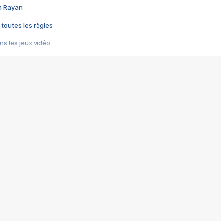
im Rayan
 toutes les règles
s les jeux vidéo
us choquant de Rockstar ? - Le scandale BULLY
e plus moche de Steam
du RÊVE tourne au CAUCHEMAR
pendant 8 heures
it… à tort
umiliés par un jeu vidéo
ire - Final Fantasy 8
ti un empire - Age of Empires
story DOFUS
tard, il crée l'un des pires jeux de tous les temps, MindsEye.