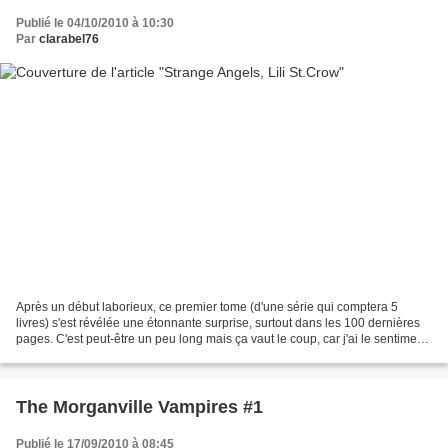
Publié le 04/10/2010 à 10:30
Par
clarabel76
Après un début laborieux, ce premier tome (d'une série qui comptera 5
livres) s'est révélée une étonnante surprise, surtout dans les 100 dernières
pages. C'est peut-être un peu long mais ça vaut le coup, car j'ai le sentiment
que 200 pages ne sont pas...
The Morganville Vampires #1
Publié le 17/09/2010 à 08:45