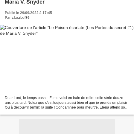
Maria V. Snyder
Publié le 29/09/2022 à 17:45
Par
clarabel76
Dear Lord, le temps passe. Et me voici en train de relire cette série douze
ans plus tard. Notez que c'est toujours aussi bien et que je prends un plaisir
fou à découvrir (enfin) la suite ! Condamnée pour meurtre, Elena attend son
exécution dans la puanteur...