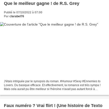
Que le meilleur gagne ! de R.S. Grey
Publié le 07/10/2022 à 07:00
Par
clarabel76
J'étais intriguée par le synopsis du roman. #Humour #Sexy #Ennemies to
Lovers. Du basique efficace. Et effectivement, la romance est très sympa !
Mais cela aurait pu être meilleur si l'héroïne n'avait pas autant forcé à
détester son prétendant. “ Quand...
Faux numéro ? Vrai flirt ! (Une histoire de Texto