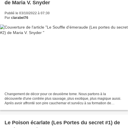
de Maria V. Snyder
Publié le 03/10/2022 à 07:30
Par
clarabel76
Changement de décor pour ce deuxième tome. Nous partons à la
découverte d'une contrée plus sauvage, plus exotique, plus magique aussi.
Après avoir affronté son pire cauchemar et survécu à sa formation de
Goûteur, Elena doit maintenant apprivoiser ses...
Le Poison écarlate (Les Portes du secret #1) de