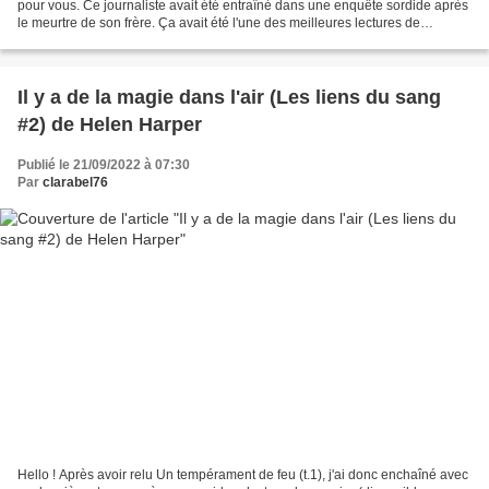
pour vous. Ce journaliste avait été entraîné dans une enquête sordide après
le meurtre de son frère. Ça avait été l'une des meilleures lectures de
Connelly, pour moi. J'étais donc...
Il y a de la magie dans l'air (Les liens du sang
#2) de Helen Harper
Publié le 21/09/2022 à 07:30
Par
clarabel76
Hello ! Après avoir relu Un tempérament de feu (t.1), j'ai donc enchaîné avec