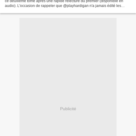
ce deuxième tome après une rapide relecture du premier (disponible en
audio). L'occasion de rappeler que @playhardigan n'a jamais édité les
suivants. Voilà voilà. Moi, rancunière...
Publicité