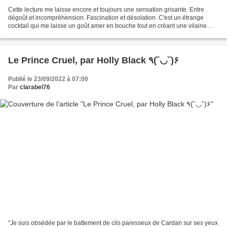
Cette lecture me laisse encore et toujours une sensation grisante. Entre
dégoût et incompréhension. Fascination et désolation. C'est un étrange
cocktail qui me laisse un goût amer en bouche tout en créant une vilaine
dépendance parce que j'ai été complètement...
Le Prince Cruel, par Holly Black ٩(˘◡˘)۶
Publié le 23/09/2022 à 07:00
Par
clarabel76
“Je suis obsédée par le battement de cils paresseux de Cardan sur ses yeux