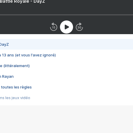
 Battle Royale - DayZ
 DayZ
 a 13 ans (et vous l'avez ignoré)
e (littéralement)
im Rayan
 toutes les règles
s les jeux vidéo
us choquant de Rockstar ? - Le scandale BULLY
e plus moche de Steam
du RÊVE tourne au CAUCHEMAR