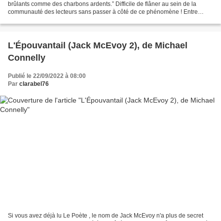
brûlants comme des charbons ardents.” Difficile de flâner au sein de la
communauté des lecteurs sans passer à côté de ce phénomène ! Entre
Sarah J. Maas, Jennifer L. Armentrout...
L'Épouvantail (Jack McEvoy 2), de Michael
Connelly
Publié le 22/09/2022 à 08:00
Par
clarabel76
Si vous avez déjà lu Le Poète , le nom de Jack McEvoy n'a plus de secret