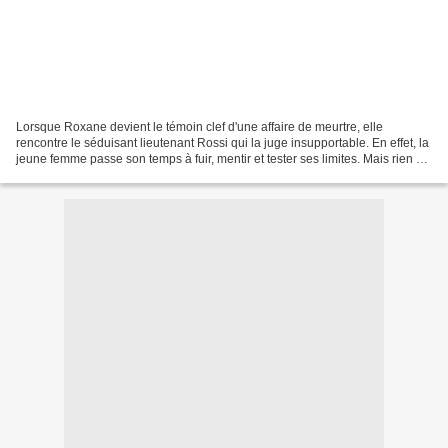
Lorsque Roxane devient le témoin clef d'une affaire de meurtre, elle
rencontre le séduisant lieutenant Rossi qui la juge insupportable. En effet, la
jeune femme passe son temps à fuir, mentir et tester ses limites. Mais rien n'y
fait. Livio doit la coller...