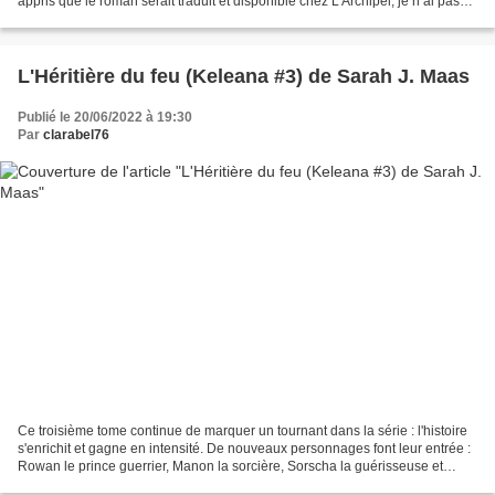
appris que le roman serait traduit et disponible chez L’Archipel, je n’ai pas
hésité. Ô joie. J’ai adoré : les personnages,...
L'Héritière du feu (Keleana #3) de Sarah J. Maas
Publié le 20/06/2022 à 19:30
Par
clarabel76
Ce troisième tome continue de marquer un tournant dans la série : l'histoire
s'enrichit et gagne en intensité. De nouveaux personnages font leur entrée :
Rowan le prince guerrier, Manon la sorcière, Sorscha la guérisseuse et
Aedion le général fae. C'est...