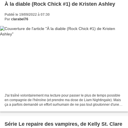
À la diable (Rock Chick #1) de Kristen Ashley
Publié le 19/09/2022 à 07:30
Par
clarabel76
J'ai traîné volontairement ma lecture pour passer le plus de temps possible
en compagnie de l'héroïne (et prendre ma dose de Liam Nightingale). Mais
ça a parfois demandé un effort surhumain de ne pas tout gloutonner d'une
traite. Félicitations à moi-même...
Série Le repaire des vampires, de Kelly St. Clare