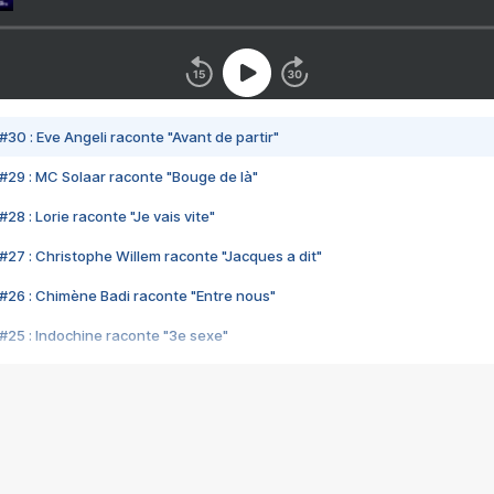
#30 : Eve Angeli raconte "Avant de partir"
#29 : MC Solaar raconte "Bouge de là"
28 : Lorie raconte "Je vais vite"
#27 : Christophe Willem raconte "Jacques a dit"
#26 : Chimène Badi raconte "Entre nous"
#25 : Indochine raconte "3e sexe"
#24 : Zaho raconte "C'est chelou"
#23 : Patrick Bruel raconte "Au café des délices"
#22 : Kyo raconte "Le chemin"