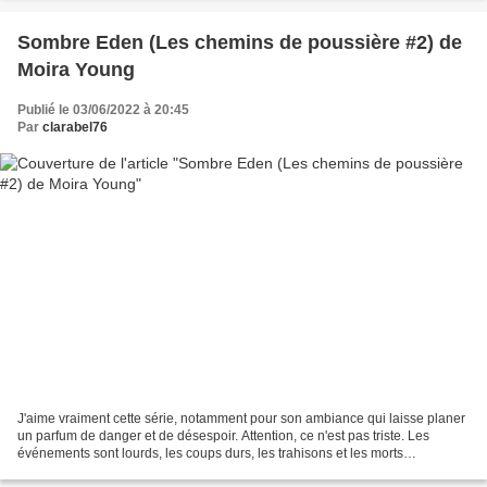
Sombre Eden (Les chemins de poussière #2) de
Moira Young
Publié le 03/06/2022 à 20:45
Par
clarabel76
J'aime vraiment cette série, notamment pour son ambiance qui laisse planer
un parfum de danger et de désespoir. Attention, ce n'est pas triste. Les
événements sont lourds, les coups durs, les trahisons et les morts
s'enchaînent. Et pourtant, ça reste...