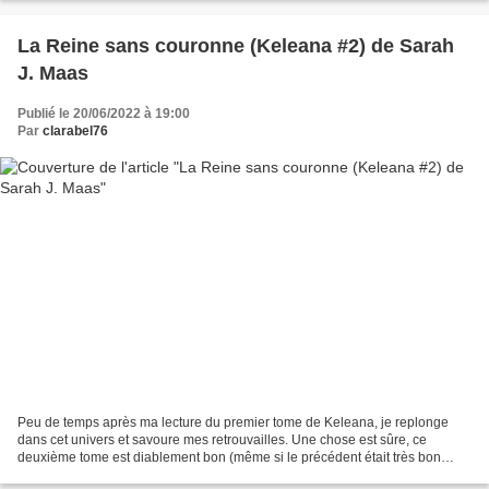
La Reine sans couronne (Keleana #2) de Sarah
J. Maas
Publié le 20/06/2022 à 19:00
Par
clarabel76
Peu de temps après ma lecture du premier tome de Keleana, je replonge
dans cet univers et savoure mes retrouvailles. Une chose est sûre, ce
deuxième tome est diablement bon (même si le précédent était très bon
aussi). C’est juste qu’on sent davantage...