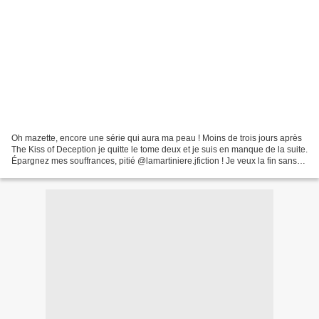
Oh mazette, encore une série qui aura ma peau ! Moins de trois jours après
The Kiss of Deception je quitte le tome deux et je suis en manque de la suite.
Épargnez mes souffrances, pitié @lamartiniere.jfiction ! Je veux la fin sans
trop attendre. Les événements...