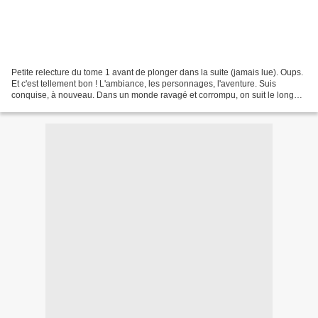
Petite relecture du tome 1 avant de plonger dans la suite (jamais lue). Oups.
Et c'est tellement bon ! L'ambiance, les personnages, l'aventure. Suis
conquise, à nouveau. Dans un monde ravagé et corrompu, on suit le long
parcours de Saba en quête de son...