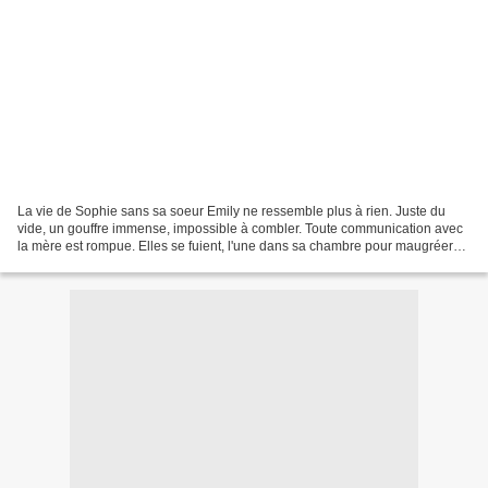
La vie de Sophie sans sa soeur Emily ne ressemble plus à rien. Juste du
vide, un gouffre immense, impossible à combler. Toute communication avec
la mère est rompue. Elles se fuient, l'une dans sa chambre pour maugréer
ou se réfugier sur le toit d'une...