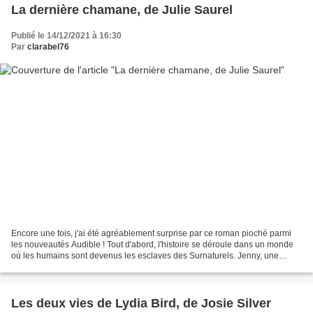
La dernière chamane, de Julie Saurel
Publié le 14/12/2021 à 16:30
Par
clarabel76
Encore une fois, j'ai été agréablement surprise par ce roman pioché parmi
les nouveautés Audible ! Tout d'abord, l'histoire se déroule dans un monde
où les humains sont devenus les esclaves des Surnaturels. Jenny, une
simple bergère, est vendue au clan...
Les deux vies de Lydia Bird, de Josie Silver