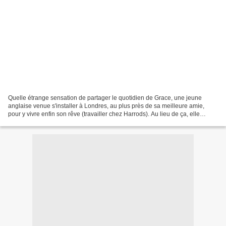
Quelle étrange sensation de partager le quotidien de Grace, une jeune
anglaise venue s'installer à Londres, au plus près de sa meilleure amie,
pour y vivre enfin son rêve (travailler chez Harrods). Au lieu de ça, elle
décroche un poste dans une librairie...