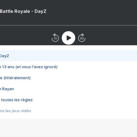
 Battle Royale - DayZ
 DayZ
 a 13 ans (et vous l'avez ignoré)
e (littéralement)
im Rayan
 toutes les règles
s les jeux vidéo
us choquant de Rockstar ? - Le scandale BULLY
e plus moche de Steam