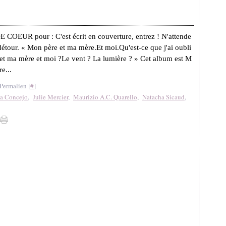
 COEUR pour : C'est écrit en couverture, entrez ! N'attende
 détour. « Mon père et ma mère.Et moi.Qu'est-ce que j'ai oubli
 et ma mère et moi ?Le vent ? La lumière ? » Cet album est M
e...
Permalien [
#
]
a Concejo
,
Julie Mercier
,
Maurizio A.C. Quarello
,
Natacha Sicaud
,