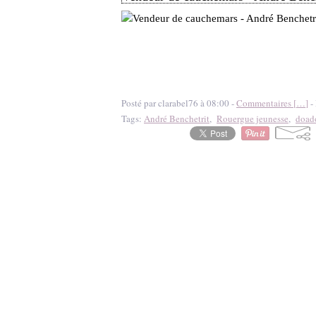
Posté par clarabel76 à 08:00 -
Commentaires [
…
]
- 
Tags:
André Benchetrit
,
Rouergue jeunesse
,
doad