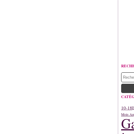
RECH
CATÉG
10-18
E
Mois An
Ga