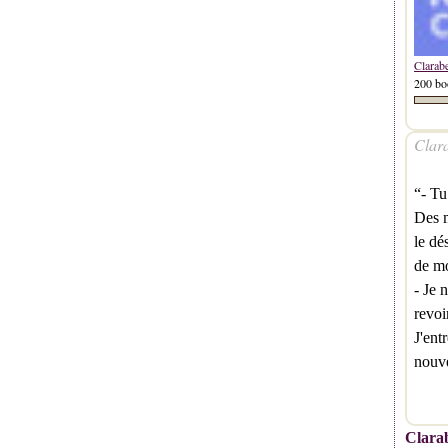
Clarab
200 bo
Clara
“- Tu
Des m
le dé
de mo
- Je 
revoi
J'ent
nouv
Clarab