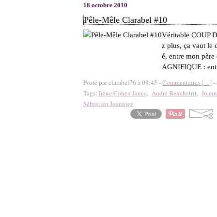
18 octobre 2010
Pêle-Mêle Clarabel #10
Véritable COUP DE
z plus, ça vaut le
é, entre mon père
AGNIFIQUE : entr
Posté par clarabel76 à 08:45 -
Commentaires [
…
]
- 
Tags:
Irène Cohen Janca
,
André Benchetrit
,
Joann
Sébastien Joanniez