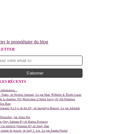
ter le propriétaire du blog
LETTER
LES RÉCENTS
 information...
s Trahis, de Nesrine Ammari, Lu par Marc Wilhelm & Élodie Lasne
e la chambre 705 (Bienvenue à l'hôtel Savoy #1) De Prudence
Ron Base
clatante (Le Lys de feu #2), de Jacquelyn Benson, Lu par Adelaide
Etincelles, par Alina Not
n (Joey Santana #1) de Karina Espinosa
e t'ai retrouvé (Summer #2) de Jenny Han
teintée de poison, de Judy I. Lin, Lu par Sandra Poirier