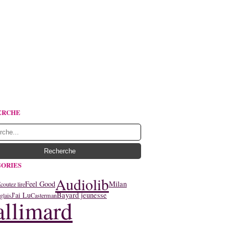
ERCHE
ORIES
Audiolib
Feel Good
Milan
coutez lire
J'ai Lu
Bayard jeunesse
glais
Casterman
llimard