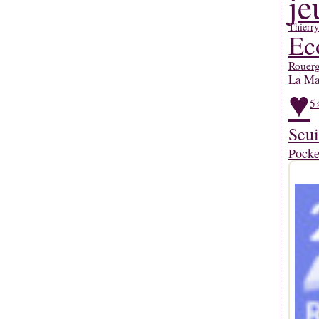
je
Thierr
Ec
Rouerg
La Mar
♥
5
Seui
Pocke