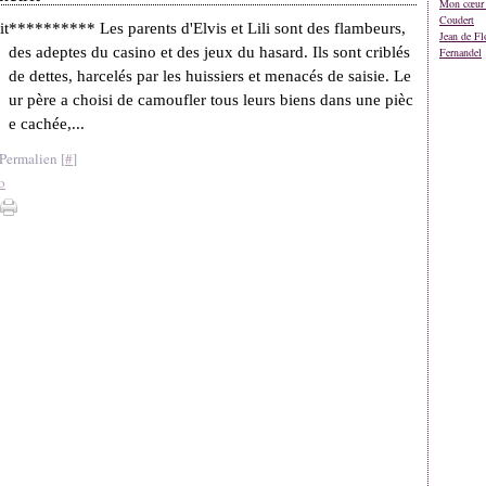
Mon cœur 
Coudert
********** Les parents d'Elvis et Lili sont des flambeurs,
Jean de Fl
des adeptes du casino et des jeux du hasard. Ils sont criblés
Fernandel
de dettes, harcelés par les huissiers et menacés de saisie. Le
ur père a choisi de camoufler tous leurs biens dans une pièc
e cachée,...
Permalien [
#
]
o