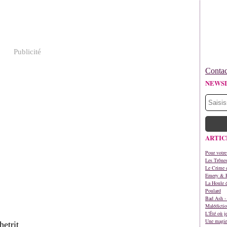
Publicité
Contac
NEWS
ARTIC
Pour votre
Les Trône
Le Crime d
Emery & 
La Houle é
Poulard
Bad Ash - 
Malédictio
L'Été où j
Une magie 
etrit