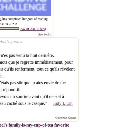
el
has completed her goal of reading
oks in 2023!
237 of 200 (100%)
view books
bel’s quotes
 n'es pas venu la nuit dernière.
ots que je regrette immédiatement, pour
sir qu'ils renferment, tout ce qu'ils révèlent
i.
n'étais pas sûr que tu aies envie de me
r, répond-il.
revois un sourire avant qu'il ne soit à
eau caché sous le casque.” —
Judy I. Lin
Goodreads Quotes
el's family-is-my-cup-of-tea favorite