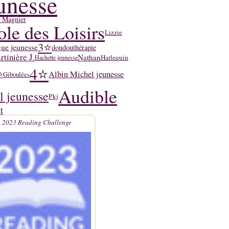
unesse
y Magnier
ole des Loisirs
Lizzie
3⭐
ue jeunesse
doudouthérapie
tinière J.
Nathan
Harlequin
Hachette jeunesse
4⭐
Albin Michel jeunesse
⭐
Giboulées
Audible
l jeunesse
Pkj
t
2023 Reading Challenge