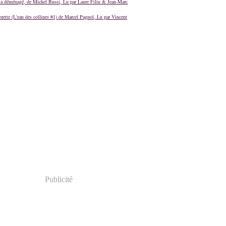
a déménagé, de Michel Bussi, Lu par Laure Filiu & Jean-Marc
orette (L'eau des collines #1) de Marcel Pagnol, Lu par Vincent
Publicité