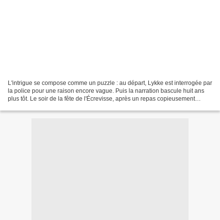
L'intrigue se compose comme un puzzle : au départ, Lykke est interrogée par
la police pour une raison encore vague. Puis la narration bascule huit ans
plus tôt. Le soir de la fête de l'Écrevisse, après un repas copieusement
arrosé, Lykke et ses invités...