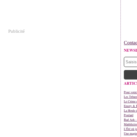
Publicité
Contac
NEWS
ARTIC
Pour votre
Les Trône
Le Crime d
Emery & 
La Houle é
Poulard
Bad Ash - 
Malédictio
L'Été où j
Une magie 