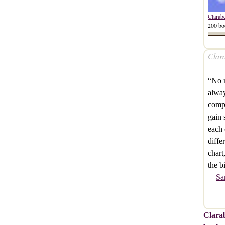
Clarab
200 bo
Clara
“No r
alway
compr
gain 
each 
diffe
chart
the b
—
Sa
Clarab