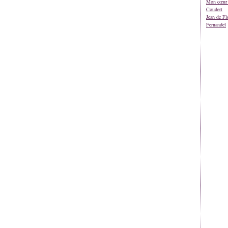
Mon cœur 
Coudert
Jean de Fl
Fernandel