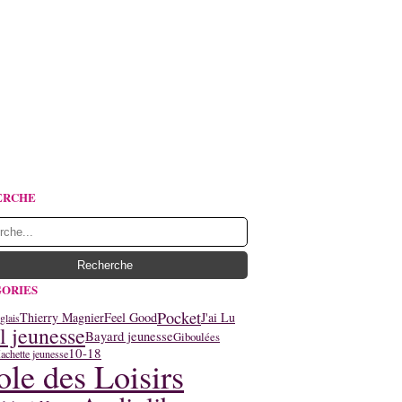
ERCHE
ORIES
Pocket
Thierry Magnier
Feel Good
J'ai Lu
glais
l jeunesse
Bayard jeunesse
Giboulées
10-18
achette jeunesse
ole des Loisirs