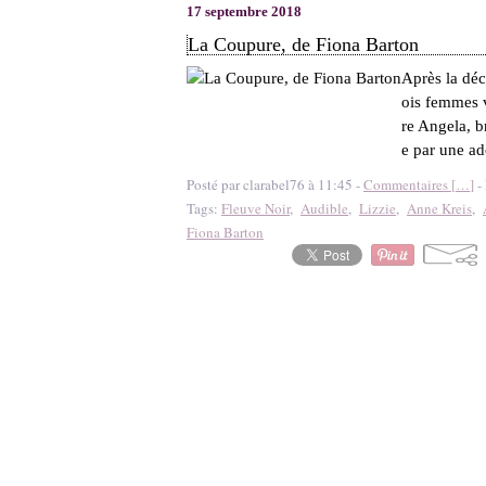
17 septembre 2018
La Coupure, de Fiona Barton
Après la déc
ois femmes v
re Angela, b
e par une ado
Posté par clarabel76 à 11:45 -
Commentaires [
…
]
- 
Tags:
Fleuve Noir
,
Audible
,
Lizzie
,
Anne Kreis
,
Fiona Barton