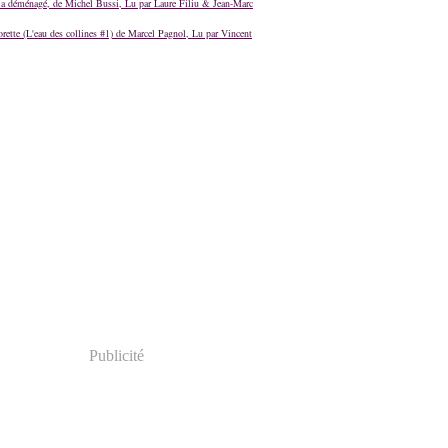
a déménagé, de Michel Bussi, Lu par Laure Filiu & Jean-Marc
orette (L'eau des collines #1) de Marcel Pagnol, Lu par Vincent
Publicité