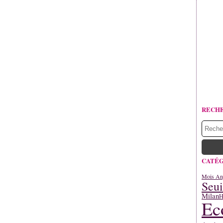
RECH
CATÉG
Mois An
Seui
Milan
H
Ec