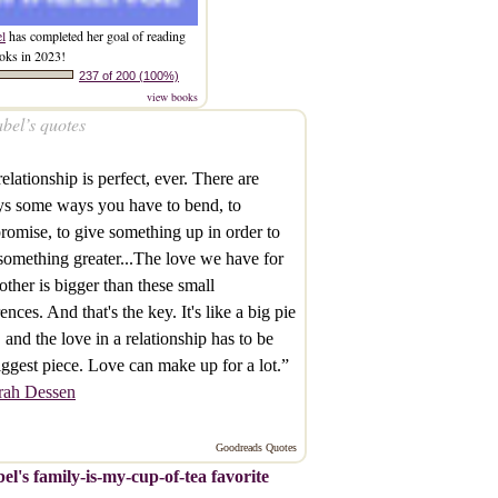
el
has completed her goal of reading
oks in 2023!
237 of 200 (100%)
view books
bel’s quotes
elationship is perfect, ever. There are
s some ways you have to bend, to
omise, to give something up in order to
something greater...The love we have for
other is bigger than these small
rences. And that's the key. It's like a big pie
, and the love in a relationship has to be
iggest piece. Love can make up for a lot.”
rah Dessen
Goodreads Quotes
el's family-is-my-cup-of-tea favorite