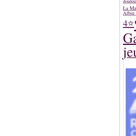
doudou
La Mar
Albin 
4⭐
Ga
je