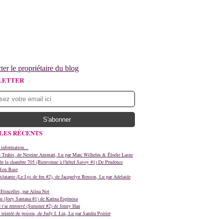
ter le propriétaire du blog
LETTER
LES RÉCENTS
 information...
s Trahis, de Nesrine Ammari, Lu par Marc Wilhelm & Élodie Lasne
e la chambre 705 (Bienvenue à l'hôtel Savoy #1) De Prudence
Ron Base
clatante (Le Lys de feu #2), de Jacquelyn Benson, Lu par Adelaide
Etincelles, par Alina Not
n (Joey Santana #1) de Karina Espinosa
e t'ai retrouvé (Summer #2) de Jenny Han
teintée de poison, de Judy I. Lin, Lu par Sandra Poirier