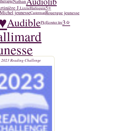
Audiolib
Nathan
thérapie
tinière J.
5⭐
Lizzie
Harlequin
Michel jeunesse
Rouergue jeunesse
Casterman
♥
Audible
3⭐
Pkj
Ecoutez lire
llimard
unesse
2023 Reading Challenge