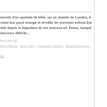
ouverte d'un squelette de bébé, sur un chantier de Londres, tr
oient leur passé resurgir et réveiller les souvenirs enfouis.Ent
risée depuis la disparition de son nouveau-né, Emma, marqué
lescence difficile...
Permalien [
#
]
Anne O'Dolan
,
Anne Tilloy
,
Clémentine Yelnick
,
Daniel Kenigsberg
,