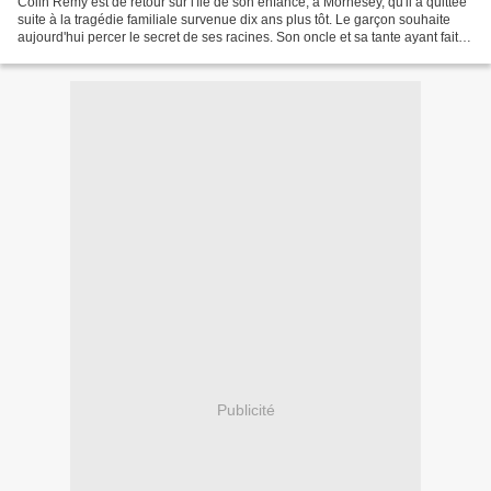
Colin Rémy est de retour sur l'île de son enfance, à Mornesey, qu'il a quittée
suite à la tragédie familiale survenue dix ans plus tôt. Le garçon souhaite
aujourd'hui percer le secret de ses racines. Son oncle et sa tante ayant fait
planer le doute quant...
Publicité