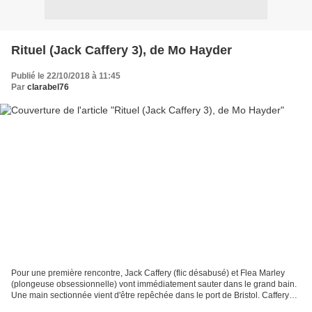
Rituel (Jack Caffery 3), de Mo Hayder
Publié le 22/10/2018 à 11:45
Par
clarabel76
Pour une première rencontre, Jack Caffery (flic désabusé) et Flea Marley
(plongeuse obsessionnelle) vont immédiatement sauter dans le grand bain.
Une main sectionnée vient d'être repêchée dans le port de Bristol. Caffery
débarque à peine, pensant se mettre...