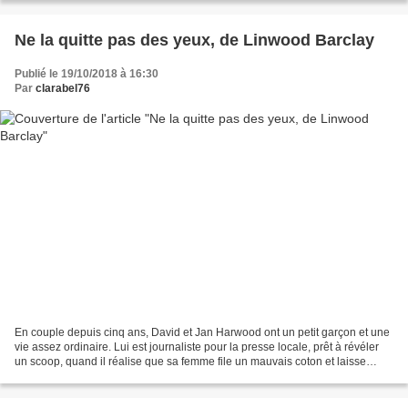
Ne la quitte pas des yeux, de Linwood Barclay
Publié le 19/10/2018 à 16:30
Par
clarabel76
En couple depuis cinq ans, David et Jan Harwood ont un petit garçon et une
vie assez ordinaire. Lui est journaliste pour la presse locale, prêt à révéler
un scoop, quand il réalise que sa femme file un mauvais coton et laisse
planer des sous-entendus...