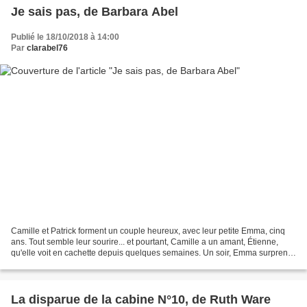
Je sais pas, de Barbara Abel
Publié le 18/10/2018 à 14:00
Par
clarabel76
Camille et Patrick forment un couple heureux, avec leur petite Emma, cinq
ans. Tout semble leur sourire... et pourtant, Camille a un amant, Étienne,
qu'elle voit en cachette depuis quelques semaines. Un soir, Emma surprend
sa mère en train d'embrasser...
La disparue de la cabine N°10, de Ruth Ware