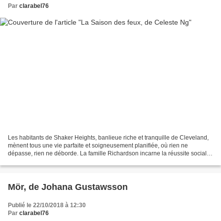
Par
clarabel76
Les habitants de Shaker Heights, banlieue riche et tranquille de Cleveland,
mènent tous une vie parfaite et soigneusement planifiée, où rien ne
dépasse, rien ne déborde. La famille Richardson incarne la réussite sociale
et professionnelle, ce qui fascine...
Mör, de Johana Gustawsson
Publié le 22/10/2018 à 12:30
Par
clarabel76