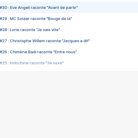
#30 : Eve Angeli raconte "Avant de partir"
#29 : MC Solaar raconte "Bouge de là"
28 : Lorie raconte "Je vais vite"
#27 : Christophe Willem raconte "Jacques a dit"
#26 : Chimène Badi raconte "Entre nous"
#25 : Indochine raconte "3e sexe"
#24 : Zaho raconte "C'est chelou"
#23 : Patrick Bruel raconte "Au café des délices"
#22 : Kyo raconte "Le chemin"
#21 : Nolwenn Leroy raconte "Cassé"
#20 : Patrick Hernandez raconte "Born to be alive"
#19 : Lorie raconte "Près de moi"