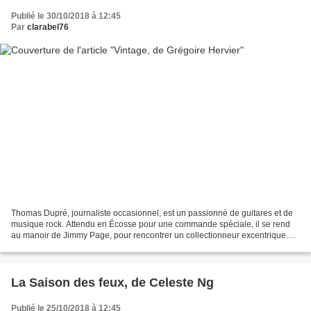
Publié le 30/10/2018 à 12:45
Par
clarabel76
Thomas Dupré, journaliste occasionnel, est un passionné de guitares et de
musique rock. Attendu en Écosse pour une commande spéciale, il se rend
au manoir de Jimmy Page, pour rencontrer un collectionneur excentrique.
Celui-ci va néanmoins lui confier...
La Saison des feux, de Celeste Ng
Publié le 25/10/2018 à 12:45