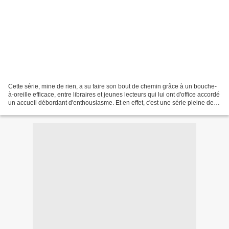
Cette série, mine de rien, a su faire son bout de chemin grâce à un bouche-
à-oreille efficace, entre libraires et jeunes lecteurs qui lui ont d'office accordé
un accueil débordant d'enthousiasme. Et en effet, c'est une série pleine de
mérite, qui se lit...