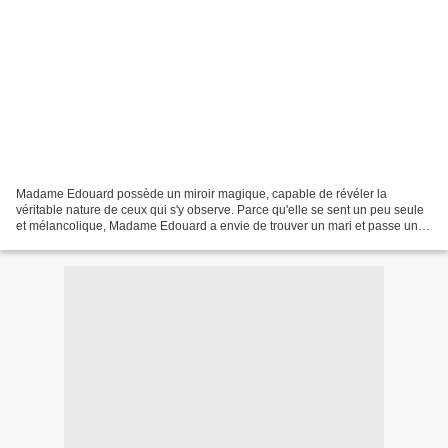
Madame Edouard possède un miroir magique, capable de révéler la
véritable nature de ceux qui s'y observe. Parce qu'elle se sent un peu seule
et mélancolique, Madame Edouard a envie de trouver un mari et passe une
petite annonce. Les prétendants ne manquent...