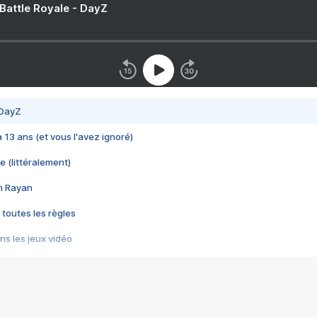
 Battle Royale - DayZ
 DayZ
 a 13 ans (et vous l'avez ignoré)
e (littéralement)
im Rayan
 toutes les règles
s les jeux vidéo
us choquant de Rockstar ? - Le scandale BULLY
e plus moche de Steam
du RÊVE tourne au CAUCHEMAR