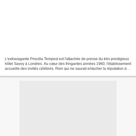
L'extravagante Priscilla Tempest est l'attachée de presse du très prestigieux
hôtel Savoy à Londres. Au cœur des fringantes années 1960, l'établissement
accueille des invités célèbres. Rien qui ne saurait entacher la réputation du
lieu. Rien, sauf peut-être...