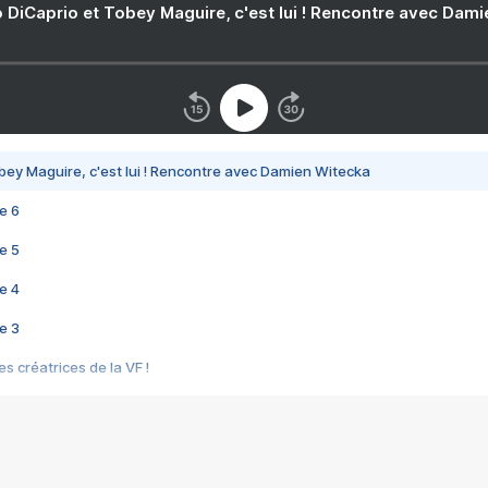
 DiCaprio et Tobey Maguire, c'est lui ! Rencontre avec Dam
bey Maguire, c'est lui ! Rencontre avec Damien Witecka
e 6
e 5
e 4
e 3
s créatrices de la VF !
e 2
e 1
e Mektoub My Love arrive enfin ! Rencontre avec Shaïn Boumedine et Sal