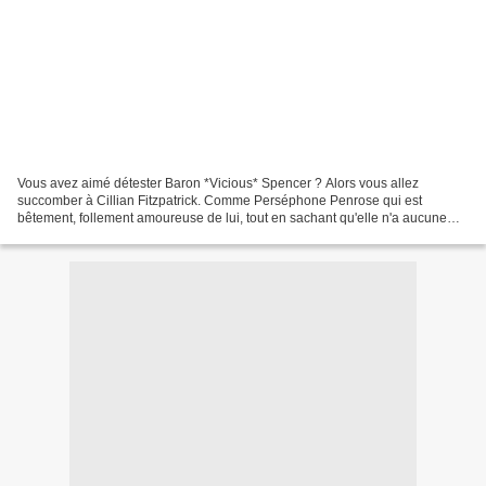
Vous avez aimé détester Baron *Vicious* Spencer ? Alors vous allez
succomber à Cillian Fitzpatrick. Comme Perséphone Penrose qui est
bêtement, follement amoureuse de lui, tout en sachant qu'elle n'a aucune
chance d'être aimée en retour. Cillian est froid,...