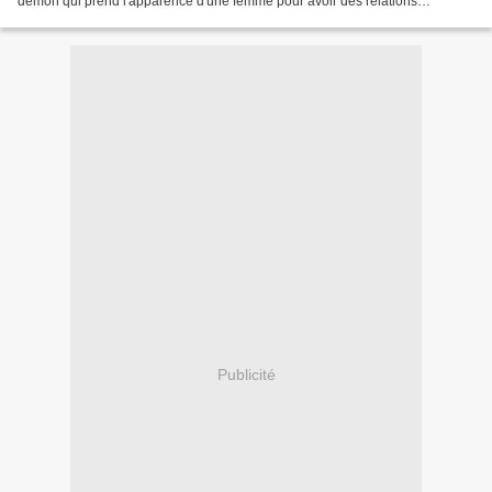
démon qui prend l'apparence d'une femme pour avoir des relations
sexuelles avec un mortel. Ha-ha. Ma curiosité...
Publicité