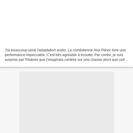
J'ai beaucoup aimé l'adaptation audio. La comédienne Ana Piévic livre une
performance impeccable. C'est très agréable à écouter. Par contre, je suis
surprise par l'histoire que j'imaginais centrée sur une chasse alors que celle-
ci est quasi inexistante...