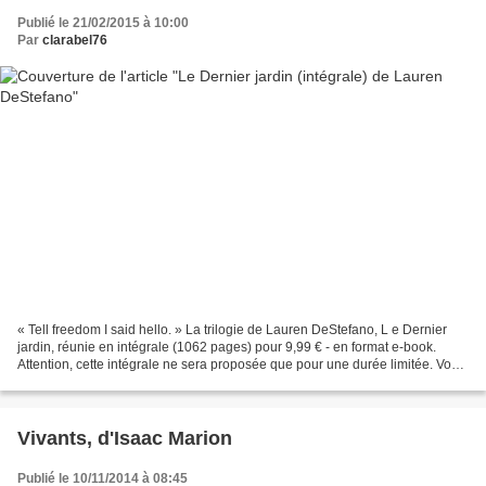
Publié le 21/02/2015 à 10:00
Par
clarabel76
« Tell freedom I said hello. » La trilogie de Lauren DeStefano, L e Dernier
jardin, réunie en intégrale (1062 pages) pour 9,99 € - en format e-book.
Attention, cette intégrale ne sera proposée que pour une durée limitée. Vous
avez jusqu'au 4 mars pour...
Vivants, d'Isaac Marion
Publié le 10/11/2014 à 08:45