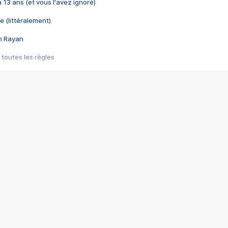
 a 13 ans (et vous l'avez ignoré)
e (littéralement)
im Rayan
 toutes les règles
s les jeux vidéo
us choquant de Rockstar ? - Le scandale BULLY
e plus moche de Steam
du RÊVE tourne au CAUCHEMAR
pendant 8 heures
it… à tort
umiliés par un jeu vidéo
ire - Final Fantasy 8
ti un empire - Age of Empires