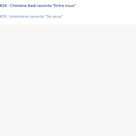
#26 : Chimène Badi raconte "Entre nous"
#25 : Indochine raconte "3e sexe"
#24 : Zaho raconte "C'est chelou"
#23 : Patrick Bruel raconte "Au café des délices"
#22 : Kyo raconte "Le chemin"
#21 : Nolwenn Leroy raconte "Cassé"
#20 : Patrick Hernandez raconte "Born to be alive"
#19 : Lorie raconte "Près de moi"
#18 : Michael Jones raconte "A nos actes manqués" (avec Jean-Jacque
#17 : Khaled raconte "Aïcha"
#16 : Corneille raconte "Parce qu'on vient de loin"
#15 : Indochine raconte "L'aventurier"