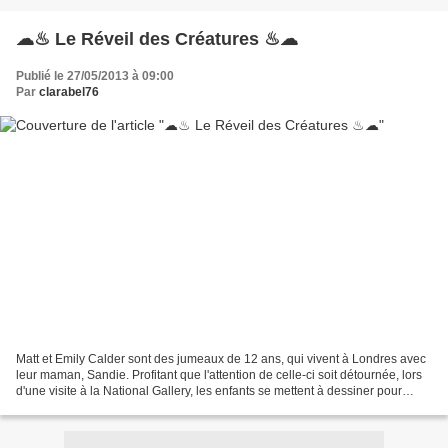
☁♨ Le Réveil des Créatures ♨☁
Publié le 27/05/2013 à 09:00
Par
clarabel76
Matt et Emily Calder sont des jumeaux de 12 ans, qui vivent à Londres avec
leur maman, Sandie. Profitant que l'attention de celle-ci soit détournée, lors
d'une visite à la National Gallery, les enfants se mettent à dessiner pour
tromper leur ennui mais...