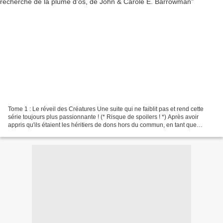
Tome 1 : Le réveil des Créatures Une suite qui ne faiblit pas et rend cette
série toujours plus passionnante ! (* Risque de spoilers ! *) Après avoir
appris qu'ils étaient les héritiers de dons hors du commun, en tant que
Animare et Gardien, les jumeaux...