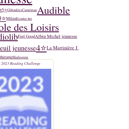
Audible
t
5⭐
Giboulées
Casterman
3⭐
Milan
Ecoutez lire
ole des Loisirs
iolib
Albin Michel jeunesse
Feel Good
4⭐
euil jeunesse
La Martinière J.
thérapie
Harlequin
2023 Reading Challenge