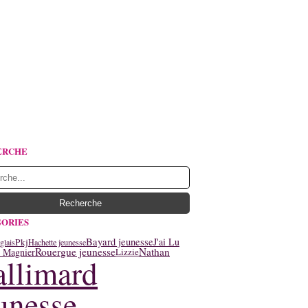
ERCHE
ORIES
Bayard jeunesse
J'ai Lu
Pkj
glais
Hachette jeunesse
Rouergue jeunesse
Nathan
y Magnier
Lizzie
llimard
unesse