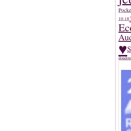
Pocke
10-18
Ec
Aud
♥
S
doudou