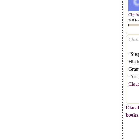
Clarab
200 bo
Clara
“Susp
Hitch
Grant
"You 
Clau
Clarab
books