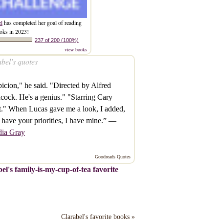
el
has completed her goal of reading
oks in 2023!
237 of 200 (100%)
view books
bel’s quotes
icion," he said. "Directed by Alfred
cock. He's a genius." "Starring Cary
." When Lucas gave me a look, I added,
have your priorities, I have mine.” —
dia Gray
Goodreads Quotes
el's family-is-my-cup-of-tea favorite
Clarabel's favorite books »