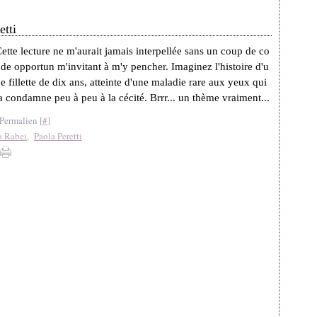
etti
ette lecture ne m'aurait jamais interpellée sans un coup de co
de opportun m'invitant à m'y pencher. Imaginez l'histoire d'u
e fillette de dix ans, atteinte d'une maladie rare aux yeux qui
a condamne peu à peu à la cécité. Brrr... un thème vraiment...
Permalien [
#
]
a Rabei
,
Paola Peretti