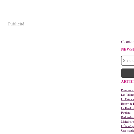
Publicité
Contac
NEWS
ARTIC
Pour votre
Les Trône
Le Crime d
Emery & 
La Houle é
Poulard
Bad Ash - 
Malédictio
L'Été où j
Une magie 