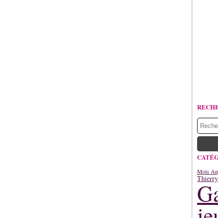
RECH
CATÉG
Mois An
Thierr
Ga
je