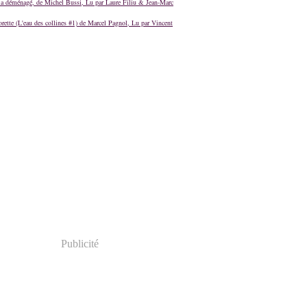
a déménagé, de Michel Bussi, Lu par Laure Filiu & Jean-Marc
orette (L'eau des collines #1) de Marcel Pagnol, Lu par Vincent
Publicité