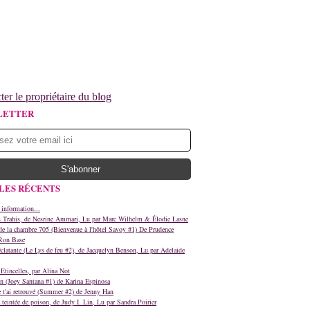
ter le propriétaire du blog
LETTER
LES RÉCENTS
 information...
s Trahis, de Nesrine Ammari, Lu par Marc Wilhelm & Élodie Lasne
e la chambre 705 (Bienvenue à l'hôtel Savoy #1) De Prudence
Ron Base
clatante (Le Lys de feu #2), de Jacquelyn Benson, Lu par Adelaide
Etincelles, par Alina Not
n (Joey Santana #1) de Karina Espinosa
e t'ai retrouvé (Summer #2) de Jenny Han
teintée de poison, de Judy I. Lin, Lu par Sandra Poirier