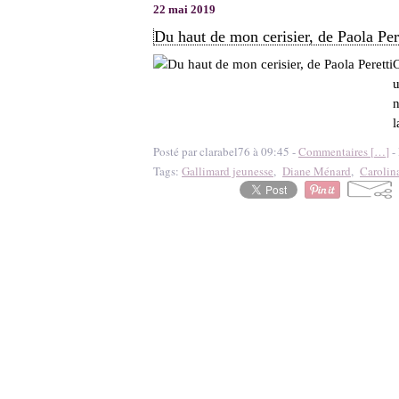
22 mai 2019
Du haut de mon cerisier, de Paola Per
C
u
n
l
Posté par clarabel76 à 09:45 -
Commentaires [
…
]
- 
Tags:
Gallimard jeunesse
,
Diane Ménard
,
Carolin