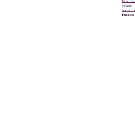
Mon cœur 
Coudert
Jean de Fl
Fernandel