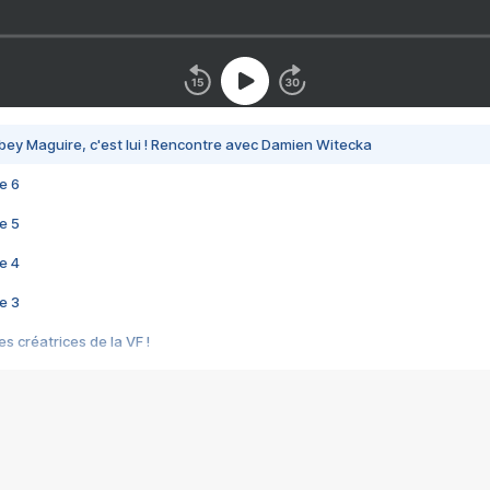
bey Maguire, c'est lui ! Rencontre avec Damien Witecka
e 6
e 5
e 4
e 3
s créatrices de la VF !
e 2
e 1
e Mektoub My Love arrive enfin ! Rencontre avec Shaïn Boumedine et Sal