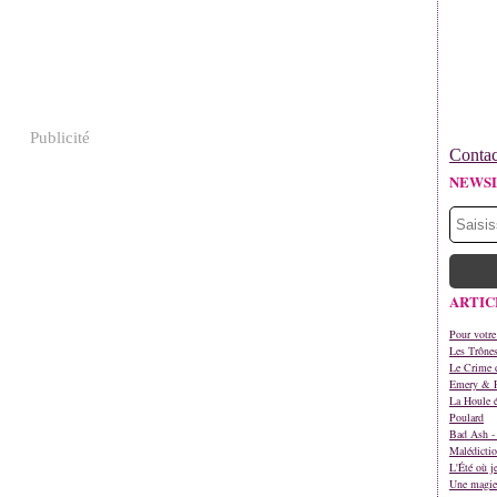
Publicité
Contac
NEWS
ARTIC
Pour votre
Les Trône
Le Crime d
Emery & 
La Houle é
Poulard
Bad Ash - 
Malédictio
L'Été où j
Une magie 