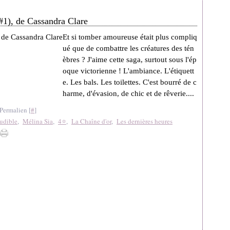
 #1), de Cassandra Clare
Et si tomber amoureuse était plus compliq
ué que de combattre les créatures des tén
èbres ? J'aime cette saga, surtout sous l'ép
oque victorienne ! L'ambiance. L'étiquett
e. Les bals. Les toilettes. C'est bourré de c
harme, d'évasion, de chic et de rêverie....
Permalien [
#
]
udible
,
Mélina Sia
,
4⭐
,
La Chaîne d'or
,
Les dernières heures