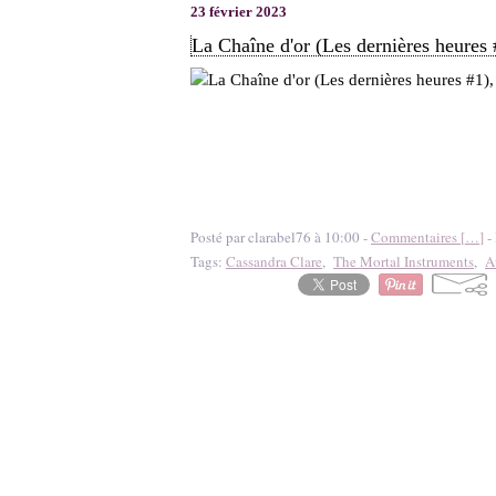
23 février 2023
La Chaîne d'or (Les dernières heures
Posté par clarabel76 à 10:00 -
Commentaires [
…
]
- 
Tags:
Cassandra Clare
,
The Mortal Instruments
,
A