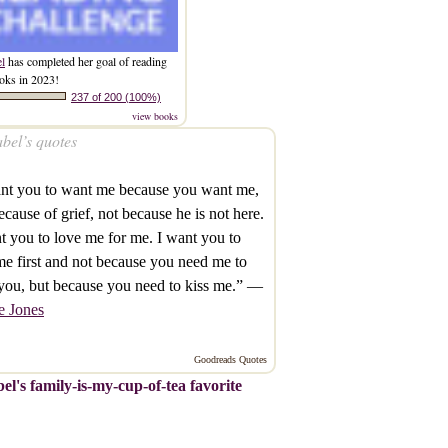
el
has completed her goal of reading
oks in 2023!
237 of 200 (100%)
view books
bel’s quotes
ant you to want me because you want me,
ecause of grief, not because he is not here.
t you to love me for me. I want you to
me first and not because you need me to
you, but because you need to kiss me.” —
e Jones
Goodreads Quotes
el's family-is-my-cup-of-tea favorite