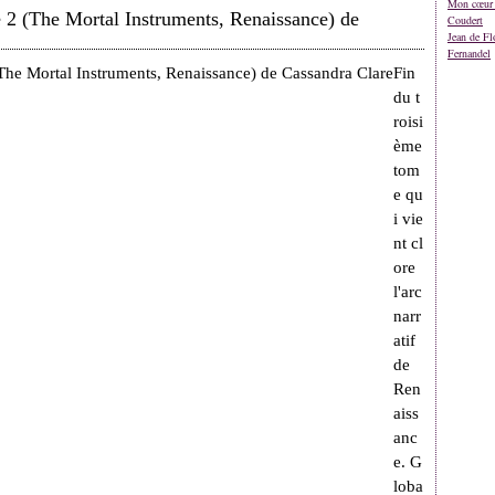
Mon cœur 
ie 2 (The Mortal Instruments, Renaissance) de
Coudert
Jean de Fl
Fernandel
Fin
du t
roisi
ème
tom
e qu
i vie
nt cl
ore
l'arc
narr
atif
de
Ren
aiss
anc
e. G
loba