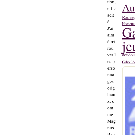
tion,
Au
effic
acit
Rouerg
é.
Hachette
Ga
J'ai
aim
je
é ret
rou
doudou
ver l
es p
Giboulé
erso
nna
ges
orig
inau
x, c
om
me
Mag
nus
Ban