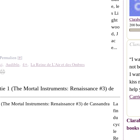
e, le
s Li
Clarab
ght
200 bo
woo
d, J
ac
Clara
e...
Permalien [
#
]
“I w
kj
,
Audible
,
4⭐
,
La Reine de L'Air et des Ombres
not b
I wan
kiss 
tie 1 (The Mortal Instruments: Renaissance #3) de
help 
Carri
La
fin
du
Clarab
cyc
books
le
Re