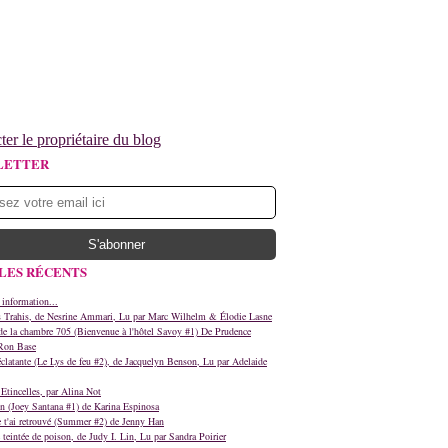
ter le propriétaire du blog
LETTER
LES RÉCENTS
 information...
s Trahis, de Nesrine Ammari, Lu par Marc Wilhelm & Élodie Lasne
e la chambre 705 (Bienvenue à l'hôtel Savoy #1) De Prudence
Ron Base
clatante (Le Lys de feu #2), de Jacquelyn Benson, Lu par Adelaide
Etincelles, par Alina Not
n (Joey Santana #1) de Karina Espinosa
e t'ai retrouvé (Summer #2) de Jenny Han
teintée de poison, de Judy I. Lin, Lu par Sandra Poirier