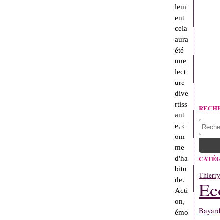
lem
ent
cela
aura
été
une
lect
ure
dive
rtiss
RECH
ant
e, c
om
me
CATÉG
d'ha
bitu
Thierr
de.
Ec
Acti
on,
Bayard
émo