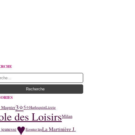
ERCHE
ORIES
3⭐
5⭐
y Magnier
Harlequin
Lizzie
ole des Loisirs
Milan
♥
La Martinière J.
 jeunesse
Ecoutez lire