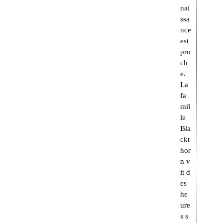
nai
ssa
nce
est
pro
ch
e.
La
fa
mil
le
Bla
ckt
hor
n v
it d
es
he
ure
s s