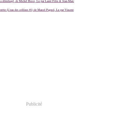
a déménagé, de Michel Bussi, Lu par Laure Filiu & Jean-Marc
orette (L'eau des collines #1) de Marcel Pagnol, Lu par Vincent
Publicité