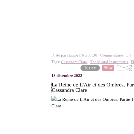
Posté par clarabel76 à 07:30 -
Commentaires [
…
]
- 
Tags:
Cassandra Clare
,
The Mortal Instruments
,
P
13 décembre 2022
La Reine de L'Air et des Ombres, Par
Cassandra Clare