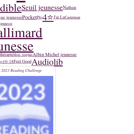
dible
Seuil jeunesse
Nathan
4⭐
Pocket
ue jeunesse
J'ai Lu
Pkj
Casterman
 jeunesse
llimard
unesse
Albin Michel jeunesse
thérapie
Mois Anglais
Audiolib
10-18
Feel Good
es
2023 Reading Challenge