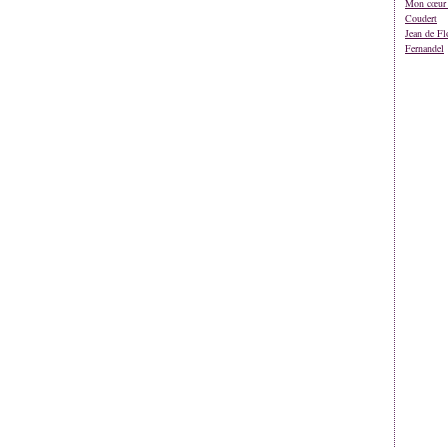
Mon cœur 
Coudert
Jean de Fl
Fernandel