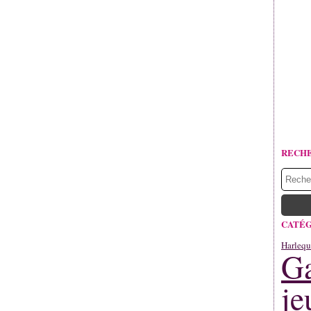
RECH
CATÉG
Harlequ
Ga
je