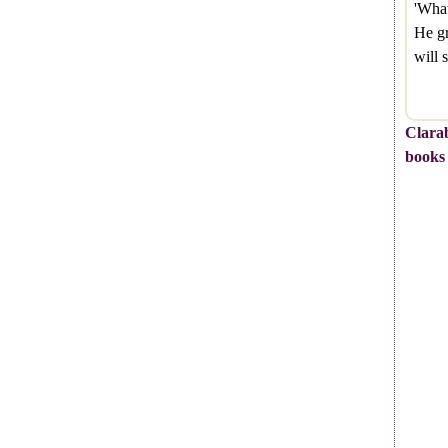
'What
He gr
will
Clarab
books