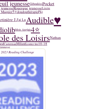
euil jeunesse
Pocket
Giboulées
Rouergue jeunesse
 jeunesse
Lizzie
5⭐
y Magnier
doudouthérapie
Pkj
♥
Audible
tinière J.
J'ai Lu
4⭐
iolib
Mois Anglais
ole des Loisirs
Nathan
10-18
ood
Milan
Casterman
Ecoutez lire
 jeunesse
2023 Reading Challenge