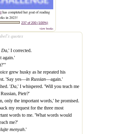
el
has completed her goal of reading
oks in 2023!
237 of 200 (100%)
view books
bel’s quotes
.
Da
,' I corrected.
t again.'
?"'
oice grew husky as he repeated his
st. 'Say yes—
in Russian
—again.'
shed. '
Da
,' I whispered. 'Will you teach me
Russian, Pietr?'
 only the important words,' he promised.
 back my request for the three most
rtant words to me. 'What words would
each me?'
lujte menyah
.'