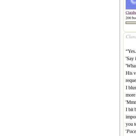
Clarab
200 bo
Clara
“Yes
'Say i
'What
His v
reque
I blu
more 
'Mmm,
I bit
impo
you t
'
Poce