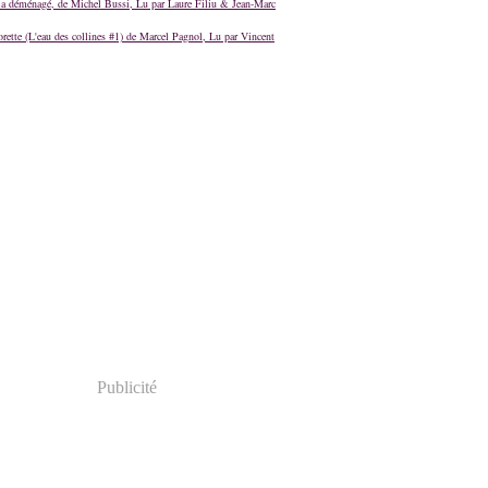
a déménagé, de Michel Bussi, Lu par Laure Filiu & Jean-Marc
orette (L'eau des collines #1) de Marcel Pagnol, Lu par Vincent
Publicité