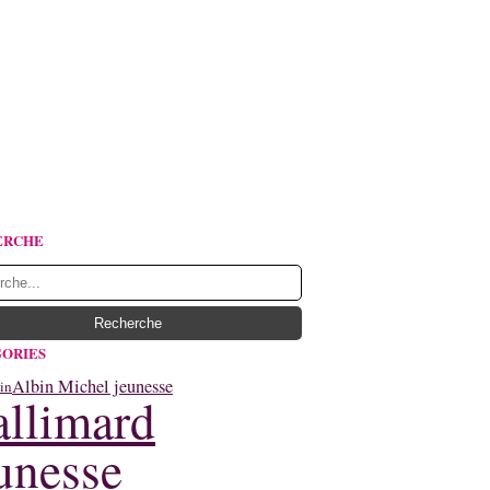
ERCHE
ORIES
Albin Michel jeunesse
in
llimard
unesse