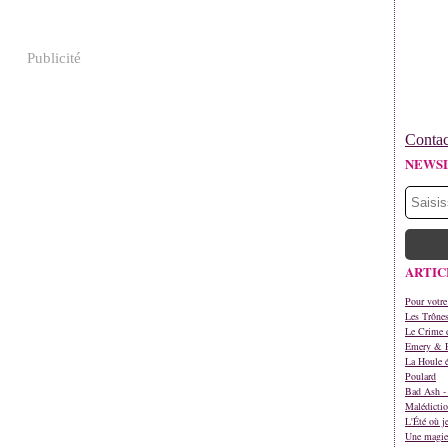
Publicité
Contac
NEWS
ARTIC
Pour votre
Les Trône
Le Crime d
Emery & 
La Houle é
Poulard
Bad Ash - 
Malédictio
L'Été où j
Une magie 