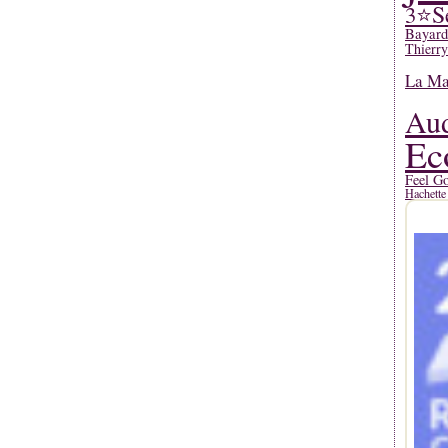
S
3⭐
Bayard
Thierr
La Mar
Aud
Ec
Feel G
Hachette