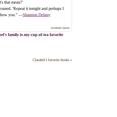
's that mean?'
oaned. 'Repeat it tonight and perhaps I
 show you.” —
Shannon Delany
Goodreads Quotes
el's family-is-my-cup-of-tea favorite
Clarabel's favorite books »