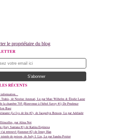
ter le propriétaire du blog
LETTER
LES RÉCENTS
 information...
s Trahis, de Nesrine Ammari, Lu par Marc Wilhelm & Élodie Lasne
e la chambre 705 (Bienvenue à l'hôtel Savoy #1) De Prudence
Ron Base
clatante (Le Lys de feu #2), de Jacquelyn Benson, Lu par Adelaide
Etincelles, par Alina Not
n (Joey Santana #1) de Karina Espinosa
e t'ai retrouvé (Summer #2) de Jenny Han
teintée de poison, de Judy I. Lin, Lu par Sandra Poirier