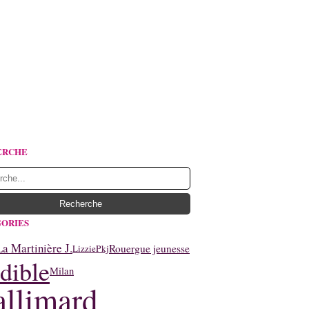
ERCHE
ORIES
La Martinière J.
Rouergue jeunesse
Lizzie
Pkj
dible
Milan
llimard