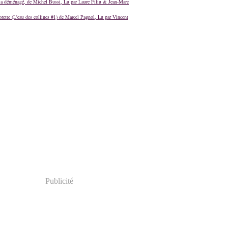
a déménagé, de Michel Bussi, Lu par Laure Filiu & Jean-Marc
orette (L'eau des collines #1) de Marcel Pagnol, Lu par Vincent
Publicité