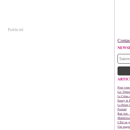
Publicité
Contac
NEWS
ARTIC
Pour votre
Les Trône
Le Crime d
Emery & 
La Houle é
Poulard
Bad Ash - 
Malédictio
L'Été où j
Une magie 