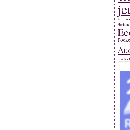
je
Mois An
Hachette
Ec
Pocke
Aud
Ecoutez l