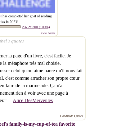
el
has completed her goal of reading
oks in 2023!
237 of 200 (100%)
view books
bel’s quotes
ner la page d'un livre, c'est facile. Je
e la métaphore très mal choisie.
sser celui qu'on aime parce qu'il nous fait
l, c'est comme arracher son propre cœur
en faire de la marmelade. Ça n'a
inement rien à voir avec une page à
ner.” —
Alice DesMerveilles
Goodreads Quotes
el's family-is-my-cup-of-tea favorite