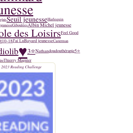
unesse
Seuil jeunesse
Harlequin
glais
Albin Michel jeunesse
Giboulées
 jeunesse
ole des Loisirs
Feel Good
t
10-18
J'ai Lu
Bayard jeunesse
Casterman
♥
iolib
3⭐
Nathan
5⭐
doudouthérapie
Thierry Magnier
ire
2023 Reading Challenge