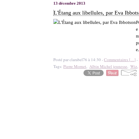
13 décembre 2013
L'Étang aux libellules, par Eva Ibbot
P
e
n
p
e.
Posté par clarabel76 à 14:30 -
Commentaires [
…
]
- 
Tags:
Pierre Mornet
,
Albin Michel jeunesse
,
Wiz