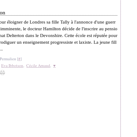
son
our éloigner de Londres sa fille Tally à l'annonce d'une guerr
 imminente, le docteur Hamilton décide de l'inscrire au pensio
nat Delterton dans le Devonshire. Cette école est réputée pour
rodiguer un enseignement progressiste et laxiste. La jeune fill
..
Permalien [
#
]
,
Eva Ibbotson
,
Cécile Arnaud
,
♥