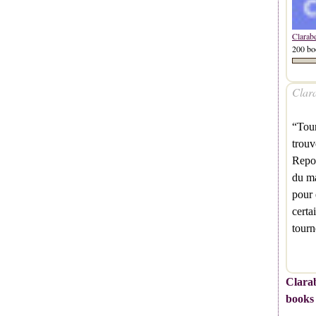
Clarab
200 bo
Clara
“Tour
trouv
Repou
du ma
pour 
certa
tour
Clarab
books