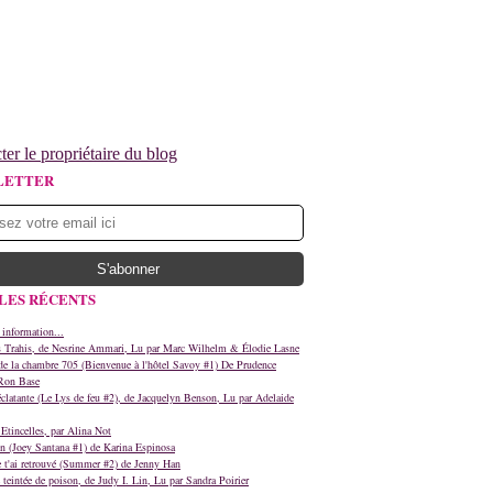
ter le propriétaire du blog
LETTER
LES RÉCENTS
 information...
s Trahis, de Nesrine Ammari, Lu par Marc Wilhelm & Élodie Lasne
e la chambre 705 (Bienvenue à l'hôtel Savoy #1) De Prudence
Ron Base
clatante (Le Lys de feu #2), de Jacquelyn Benson, Lu par Adelaide
Etincelles, par Alina Not
n (Joey Santana #1) de Karina Espinosa
e t'ai retrouvé (Summer #2) de Jenny Han
teintée de poison, de Judy I. Lin, Lu par Sandra Poirier