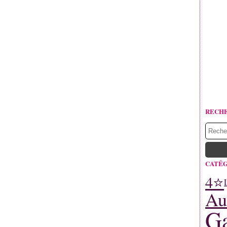
RECH
CATÉG
4⭐
Au
Ga