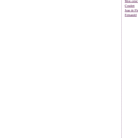
Mon cœur 
Coudert
Jean de Fl
Fernandel