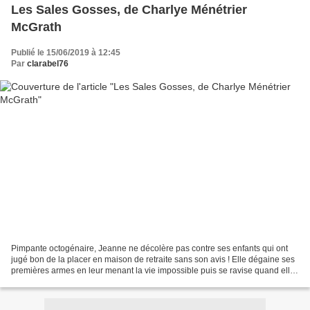
Les Sales Gosses, de Charlye Ménétrier
McGrath
Publié le 15/06/2019 à 12:45
Par
clarabel76
Pimpante octogénaire, Jeanne ne décolère pas contre ses enfants qui ont
jugé bon de la placer en maison de retraite sans son avis ! Elle dégaine ses
premières armes en leur menant la vie impossible puis se ravise quand elle
se découvre une bande d'amis...