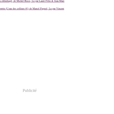
a déménagé, de Michel Bussi, Lu par Laure Filiu & Jean-Marc
orette (L'eau des collines #1) de Marcel Pagnol, Lu par Vincent
Publicité