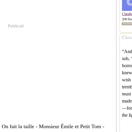
Clarab
200 bo
Publicité
Clara
“And 
sob, 
borro
knew 
wish 
tremb
must
made 
—for 
the l
- On fait la taille - Monsieur Émile et Petit Tom -