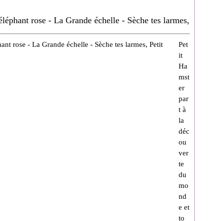
éléphant rose - La Grande échelle - Sèche tes larmes,
Pet
it
Ha
mst
er
par
t à
la
déc
ou
ver
te
du
mo
nd
e et
to