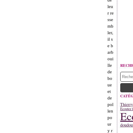
de
leu
r re
sse
mb
ler,
il s
e b
arb
oui
RECH
lle
de
bo
ue
et
CATÉG
de
Thierr
pol
Ecoutez l
len
Ec
po
ur
doudou
y r