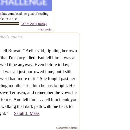
el
has completed her goal of reading
oks in 2023!
237 of 200 (100%)
view books
bel’s quotes
tell Rowan,” Aelin said, fighting her own
“that I'm sorry I lied. But tell him it was all
wed time anyway. Even before today, I
it was all just borrowed time, but I still
we'd had more of it.” She fought past her
ling mouth. “Tell him he has to fight. He
save Terrasen, and remember the vows he
to me. And tell him . . . tell him thank you
walking that dark path with me back to
ight.” —
Sarah J. Maas
Goodreads Quotes