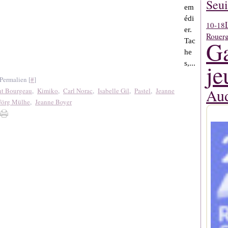
Seui
em
édi
10-18
er.
Rouerg
Ga
Tac
he
s,...
je
Permalien [
#
]
Aud
nt Bourgeau
,
Kimiko
,
Carl Norac
,
Isabelle Gil
,
Pastel
,
Jeanne
Jörg Mülhe
,
Jeanne Boyer