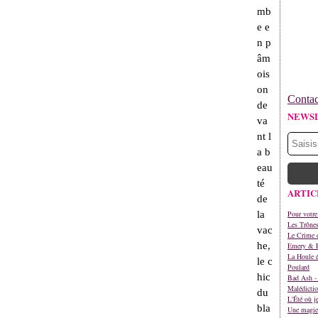
mb
e e
n p
âm
ois
on
Contac
de
NEWS
va
nt l
a b
eau
té
ARTIC
de
la
Pour votre
Les Trône
vac
Le Crime d
he,
Emery & 
La Houle é
le c
Poulard
hic
Bad Ash - 
Malédictio
du
L'Été où j
bla
Une magie 