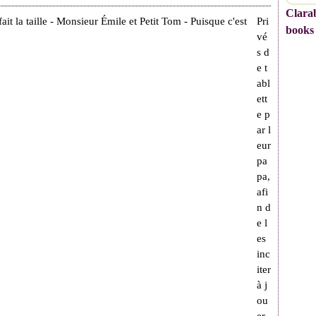
Clarab
Pri
books
vé
s d
e t
abl
ett
e p
ar l
eur
pa
pa,
afi
n d
e l
es
inc
iter
à j
ou