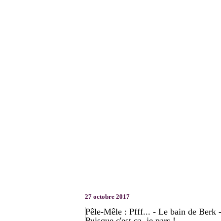
27 octobre 2017
Pêle-Mêle : Pfff... - Le bain de Berk 
Puisque c'est ça, je pars !