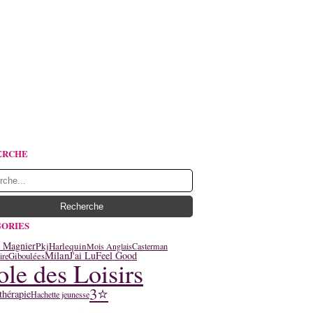
ERCHE
ORIES
y Magnier
Pkj
Harlequin
Mois Anglais
Casterman
Milan
J'ai Lu
Feel Good
Giboulées
ire
ole des Loisirs
3⭐
thérapie
Hachette jeunesse