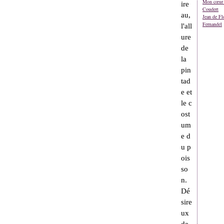
Mon cœur 
ire
Coudert
au,
Jean de Fl
Fernandel
l'all
ure
de
la
pin
tad
e et
le c
ost
um
e d
u p
ois
so
n.
Dé
sire
ux