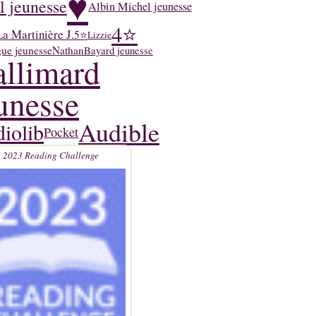
♥
l jeunesse
Albin Michel jeunesse
4⭐
La Martinière J.
5⭐
Lizzie
ue jeunesse
Nathan
Bayard jeunesse
llimard
unesse
Audible
iolib
Pocket
2023 Reading Challenge