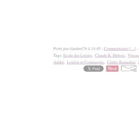
Posté par clarabel76 à 14:45 -
Commentaires [
…
]
- 
Tags:
Ecole des Loisirs
,
Claude K. Dubois
,
Vince
Ashbé
,
Loulou et Compagnie
,
Cédric Ramadier
,