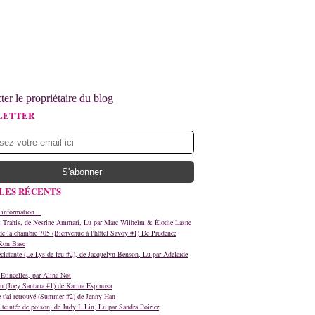
ter le propriétaire du blog
LETTER
LES RÉCENTS
 information...
s Trahis, de Nesrine Ammari, Lu par Marc Wilhelm & Élodie Lasne
e la chambre 705 (Bienvenue à l'hôtel Savoy #1) De Prudence
Ron Base
clatante (Le Lys de feu #2), de Jacquelyn Benson, Lu par Adelaide
Etincelles, par Alina Not
n (Joey Santana #1) de Karina Espinosa
e t'ai retrouvé (Summer #2) de Jenny Han
teintée de poison, de Judy I. Lin, Lu par Sandra Poirier