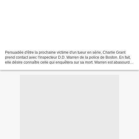
Persuadée d'être la prochaine victime d'un tueur en série, Charlie Grant
prend contact avec l'inspecteur D.D. Warren de la police de Boston. En fait,
elle désire connaître celle qui enquêtera sur sa mort. Warren est abasourdie
par cette approche et la...