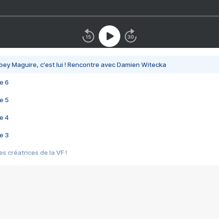
bey Maguire, c'est lui ! Rencontre avec Damien Witecka
e 6
e 5
e 4
e 3
s créatrices de la VF !
e 2
e 1
e Mektoub My Love arrive enfin ! Rencontre avec Shaïn Boumedine et Sal