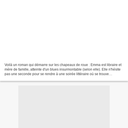
Voilà un roman qui démarre sur les chapeaux de roue : Emma est libraire et
mère de famille, atteinte d'un blues insurmontable (selon elle). Elle n'hésite
pas une seconde pour se rendre à une soirée littéraire où se trouve
Stephenie Meyer, dans le fol...