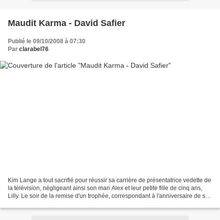
Maudit Karma - David Safier
Publié le 09/10/2008 à 07:30
Par
clarabel76
Kim Lange a tout sacrifié pour réussir sa carrière de présentatrice vedette de
la télévision, négligeant ainsi son mari Alex et leur petite fille de cinq ans,
Lilly. Le soir de la remise d'un trophée, correspondant à l'anniversaire de son
enfant, Kim...