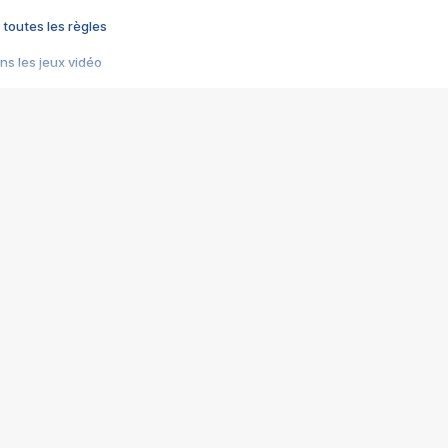
 toutes les règles
s les jeux vidéo
us choquant de Rockstar ? - Le scandale BULLY
e plus moche de Steam
du RÊVE tourne au CAUCHEMAR
pendant 8 heures
it… à tort
umiliés par un jeu vidéo
ire - Final Fantasy 8
ti un empire - Age of Empires
story DOFUS
tard, il crée l'un des pires jeux de tous les temps, MindsEye.