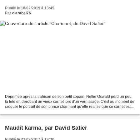
Publié le 18/02/2019 à 13:45
Par
clarabel76
Déprimée après la trahison de son petit copain, Nellie Oswald perd un peu
la tête en dérobant un vieux carnet lors d'un vernissage. C'est au moment de
croquer le portrait de son prince charmant qu'elle réalise que ce carnet est
magique. Sitôt son dessin...
Maudit karma, par David Safier
Publié le 22/09/2017 à 18:30