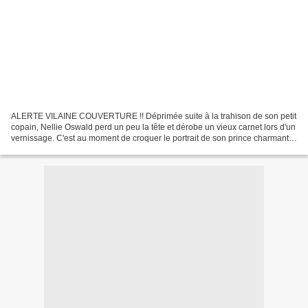
ALERTE VILAINE COUVERTURE !! Déprimée suite à la trahison de son petit
copain, Nellie Oswald perd un peu la tête et dérobe un vieux carnet lors d'un
vernissage. C'est au moment de croquer le portrait de son prince charmant
qu'elle réalise que ce carnet...