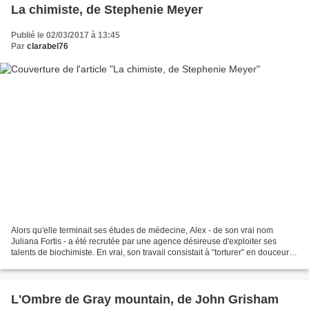
La chimiste, de Stephenie Meyer
Publié le 02/03/2017 à 13:45
Par
clarabel76
Alors qu'elle terminait ses études de médecine, Alex - de son vrai nom
Juliana Fortis - a été recrutée par une agence désireuse d'exploiter ses
talents de biochimiste. En vrai, son travail consistait à “torturer” en douceur
des individus pour leur tirer...
L'Ombre de Gray mountain, de John Grisham