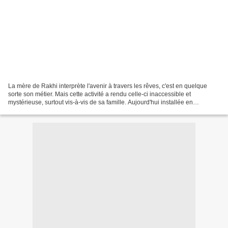
La mère de Rakhi interprète l'avenir à travers les rêves, c'est en quelque
sorte son métier. Mais cette activité a rendu celle-ci inaccessible et
mystérieuse, surtout vis-à-vis de sa famille. Aujourd'hui installée en
Californie, la famille de Rakhi a...