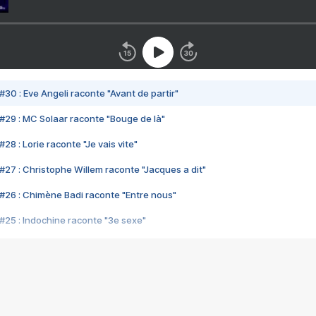
#30 : Eve Angeli raconte "Avant de partir"
#29 : MC Solaar raconte "Bouge de là"
28 : Lorie raconte "Je vais vite"
#27 : Christophe Willem raconte "Jacques a dit"
#26 : Chimène Badi raconte "Entre nous"
#25 : Indochine raconte "3e sexe"
#24 : Zaho raconte "C'est chelou"
#23 : Patrick Bruel raconte "Au café des délices"
#22 : Kyo raconte "Le chemin"