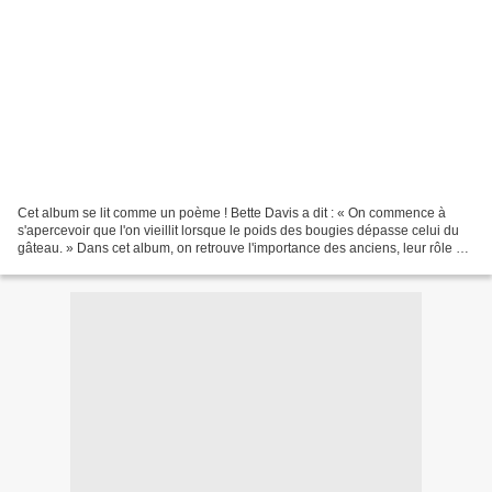
Cet album se lit comme un poème ! Bette Davis a dit : « On commence à
s'apercevoir que l'on vieillit lorsque le poids des bougies dépasse celui du
gâteau. » Dans cet album, on retrouve l'importance des anciens, leur rôle de
transmission, leur passé, leurs...