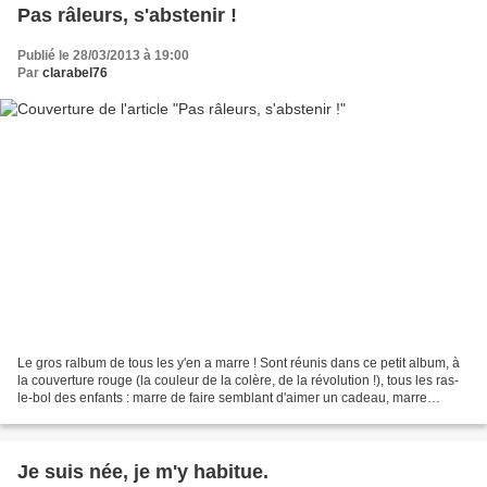
Pas râleurs, s'abstenir !
Publié le 28/03/2013 à 19:00
Par
clarabel76
Le gros ralbum de tous les y'en a marre ! Sont réunis dans ce petit album, à
la couverture rouge (la couleur de la colère, de la révolution !), tous les ras-
le-bol des enfants : marre de faire semblant d'aimer un cadeau, marre
d'entendre des questions...
Je suis née, je m'y habitue.