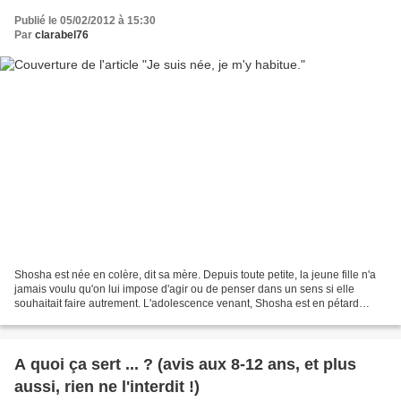
Publié le 05/02/2012 à 15:30
Par
clarabel76
Shosha est née en colère, dit sa mère. Depuis toute petite, la jeune fille n'a
jamais voulu qu'on lui impose d'agir ou de penser dans un sens si elle
souhaitait faire autrement. L'adolescence venant, Shosha est en pétard
contre son changement de maison...
A quoi ça sert ... ? (avis aux 8-12 ans, et plus
aussi, rien ne l'interdit !)