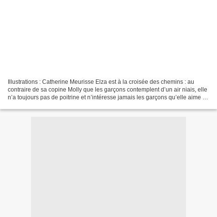
Illustrations : Catherine Meurisse Elza est à la croisée des chemins : au
contraire de sa copine Molly que les garçons contemplent d’un air niais, elle
n’a toujours pas de poitrine et n’intéresse jamais les garçons qu’elle aime –
à part ce ballot de Robert-Louis...