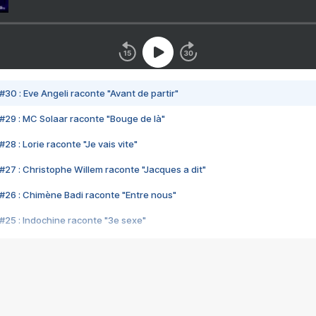
#30 : Eve Angeli raconte "Avant de partir"
#29 : MC Solaar raconte "Bouge de là"
28 : Lorie raconte "Je vais vite"
#27 : Christophe Willem raconte "Jacques a dit"
#26 : Chimène Badi raconte "Entre nous"
#25 : Indochine raconte "3e sexe"
#24 : Zaho raconte "C'est chelou"
#23 : Patrick Bruel raconte "Au café des délices"
#22 : Kyo raconte "Le chemin"