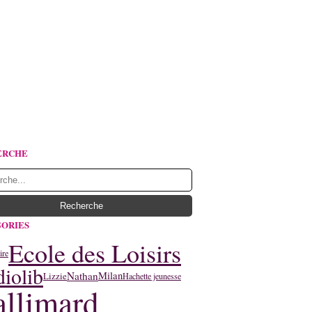
ERCHE
ORIES
Ecole des Loisirs
ire
iolib
Nathan
Milan
Lizzie
Hachette jeunesse
llimard