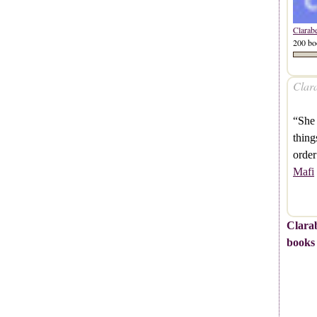
Clarab
200 bo
Clara
“She 
thing
order
Mafi
Clarab
books