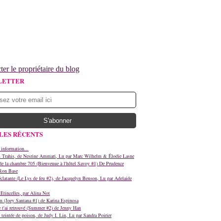
ter le propriétaire du blog
LETTER
LES RÉCENTS
 information...
s Trahis, de Nesrine Ammari, Lu par Marc Wilhelm & Élodie Lasne
e la chambre 705 (Bienvenue à l'hôtel Savoy #1) De Prudence
Ron Base
clatante (Le Lys de feu #2), de Jacquelyn Benson, Lu par Adelaide
Etincelles, par Alina Not
n (Joey Santana #1) de Karina Espinosa
e t'ai retrouvé (Summer #2) de Jenny Han
teintée de poison, de Judy I. Lin, Lu par Sandra Poirier