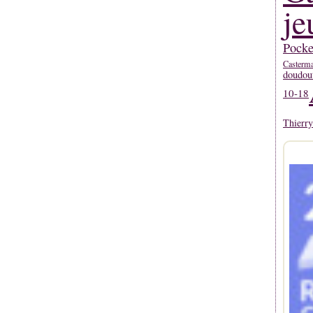
je
Pocke
Casterm
doudou
10-18
Thierr