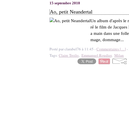
15 septembre 2010
Ao, petit Neandertal
Un album d'après le 
ré le film de Jacques
a main dans une foll
mage, dommage...
Posté par clarabel76 à 11:45 -
Commentaires [
…
]
- 
Tags:
Claire Troilo
,
Emmanuel Roudier
,
Milan