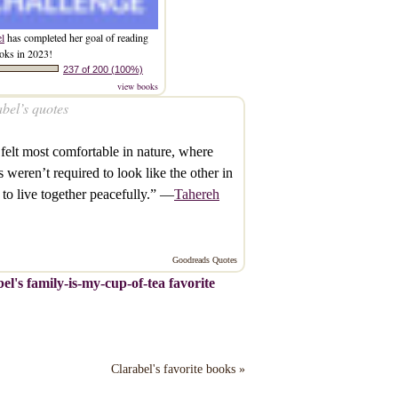
el
has completed her goal of reading
oks in 2023!
237 of 200 (100%)
view books
bel’s quotes
felt most comfortable in nature, where
s weren’t required to look like the other in
 to live together peacefully.” —
Tahereh
Goodreads Quotes
el's family-is-my-cup-of-tea favorite
Clarabel's favorite books »