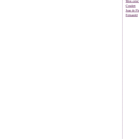
Mon cœur 
Coudert
Jean de Fl
Fernandel