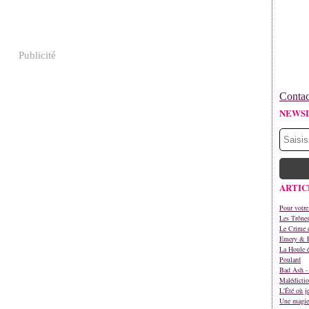
Publicité
Contac
NEWS
ARTIC
Pour votre
Les Trône
Le Crime d
Emery & 
La Houle é
Poulard
Bad Ash - 
Malédictio
L'Été où j
Une magie 