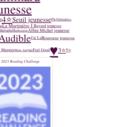
unesse
4⭐
Seuil jeunesse
t
Pkj
Giboulées
La Martinière J.
Bayard jeunesse
an
Albin Michel jeunesse
thérapie
Harlequin
Audible
Rouergue jeunesse
J'ai Lu
♥
3⭐
5⭐
y Magnier
Feel Good
Mois Anglais
2023 Reading Challenge