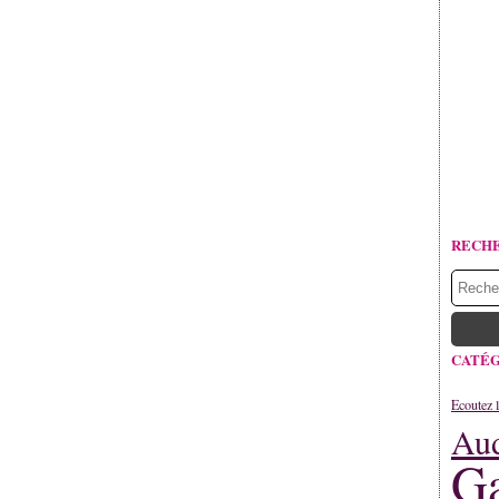
RECH
CATÉG
Ecoutez l
Aud
Ga