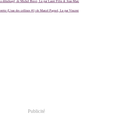
a déménagé, de Michel Bussi, Lu par Laure Filiu & Jean-Marc
orette (L'eau des collines #1) de Marcel Pagnol, Lu par Vincent
Publicité