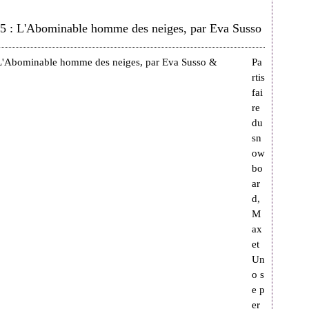
2015 : L'Abominable homme des neiges, par Eva Susso
Pa
rtis
fai
re
du
sn
ow
bo
ar
d,
M
ax
et
Un
o s
e p
er