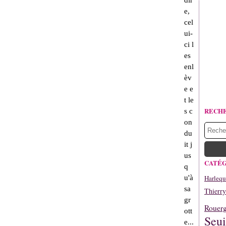
dir
e,
cel
ui-
ci l
es
enl
èv
e e
t le
RECH
s c
on
du
it j
us
CATÉG
q
Harlequ
u'à
sa
Thierr
gr
Rouerg
ott
Seui
e...