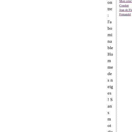
Mon cœur 
on
Coudert
tre
Jean de Fl
Fernandel
:
l'a
bo
mi
na
ble
Ho
m
me
de
s n
eig
es
! S
an
s
m
ot