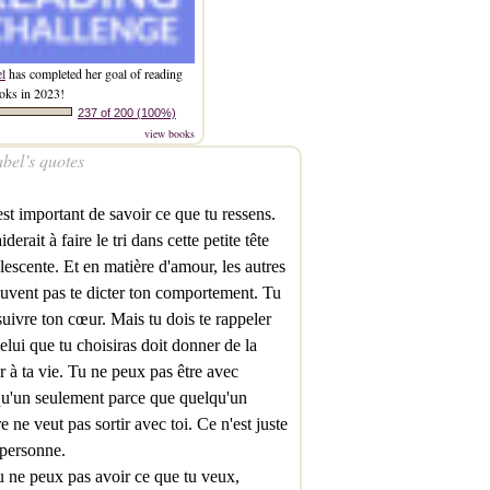
el
has completed her goal of reading
oks in 2023!
237 of 200 (100%)
view books
bel’s quotes
est important de savoir ce que tu ressens.
iderait à faire le tri dans cette petite tête
lescente. Et en matière d'amour, les autres
uvent pas te dicter ton comportement. Tu
suivre ton cœur. Mais tu dois te rappeler
elui que tu choisiras doit donner de la
r à ta vie. Tu ne peux pas être avec
u'un seulement parce que quelqu'un
re ne veut pas sortir avec toi. Ce n'est juste
personne.
tu ne peux pas avoir ce que tu veux,