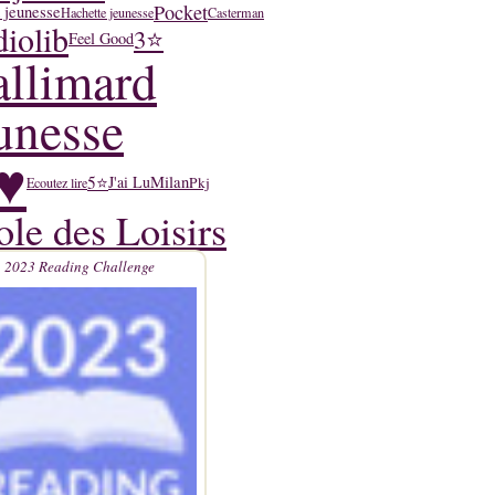
Pocket
 jeunesse
Hachette jeunesse
Casterman
iolib
3⭐
Feel Good
llimard
unesse
♥
5⭐
J'ai Lu
Milan
Pkj
Ecoutez lire
ole des Loisirs
2023 Reading Challenge