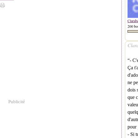
Clarab
200 bo
Clara
“- C'
Ça t'a
d'ado
ne pe
dois 
que c
Publicité
valeu
quelq
d'aut
pour 
- Si 