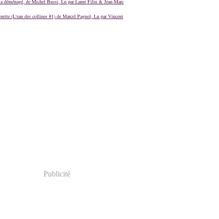
a déménagé, de Michel Bussi, Lu par Laure Filiu & Jean-Marc
orette (L'eau des collines #1) de Marcel Pagnol, Lu par Vincent
Publicité