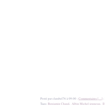
Posté par clarabel76 à 09:00 -
Commentaires [
…
]
- 
Tags:
Benjamin Chaud
,
Albin Michel jeunesse
,
E