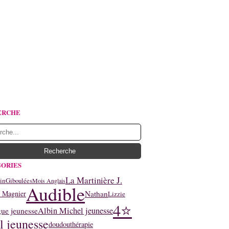
ERCHE
ORIES
La Martinière J.
in
Giboulées
Mois Anglais
Audible
Nathan
y Magnier
Lizzie
4⭐
Albin Michel jeunesse
ue jeunesse
l jeunesse
doudouthérapie