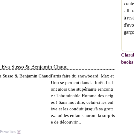
conte
- Il 
à res
d'avo
garç
Clarab
books
r Eva Susso & Benjamin Chaud
Partis faire du snowboard, Max et
Uno se perdent dans la forêt. Ils f
ont alors une stupéfiante rencontr
e : l'abominable Homme des neig
es ! Sans mot dire, celui-ci les enl
ève et les conduit jusqu'à sa grott
e... où les enfants auront la surpris
e de découvrir...
Permalien [
#
]