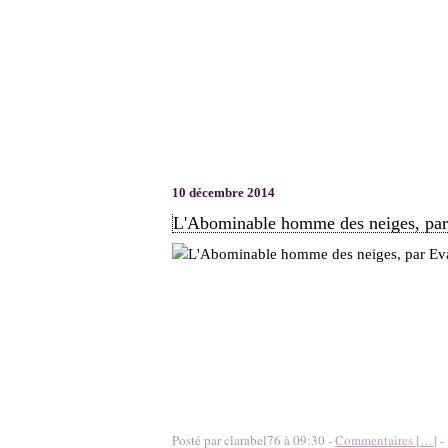
10 décembre 2014
L'Abominable homme des neiges, pa
Posté par clarabel76 à 09:30 -
Commentaires [
…
]
- 