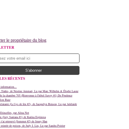
ter le propriétaire du blog
LETTER
LES RÉCENTS
 information...
s Trahis, de Nesrine Ammari, Lu par Marc Wilhelm & Élodie Lasne
e la chambre 705 (Bienvenue à l'hôtel Savoy #1) De Prudence
Ron Base
clatante (Le Lys de feu #2), de Jacquelyn Benson, Lu par Adelaide
Etincelles, par Alina Not
n (Joey Santana #1) de Karina Espinosa
e t'ai retrouvé (Summer #2) de Jenny Han
teintée de poison, de Judy I. Lin, Lu par Sandra Poirier