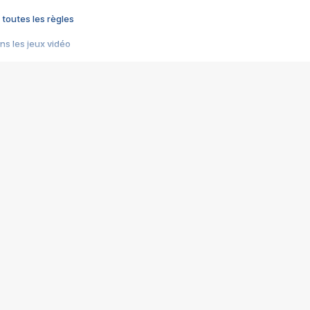
 toutes les règles
s les jeux vidéo
us choquant de Rockstar ? - Le scandale BULLY
e plus moche de Steam
du RÊVE tourne au CAUCHEMAR
pendant 8 heures
it… à tort
umiliés par un jeu vidéo
ire - Final Fantasy 8
ti un empire - Age of Empires
story DOFUS
tard, il crée l'un des pires jeux de tous les temps, MindsEye.