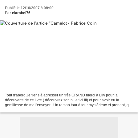
Publié le 12/10/2007 à 08:00
Par
clarabel76
Tout d'abord, je tiens à adresser un très GRAND merci à Lily pour la
découverte de ce livre ( découvrez son billet ici !!!) et pour avoir eu la
gentillesse de me l'envoyer ! Un roman tour à tour mystérieux et prenant, qui
s'inspire de la légende du roi...