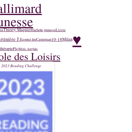
llimard
unesse
Thierry Magnier
in
Lizzie
Hachette jeunesse
♥
tinière J.
10-18
Milan
Ecoutez lire
Casterman
thérapie
Pkj
Mois Anglais
ole des Loisirs
2023 Reading Challenge