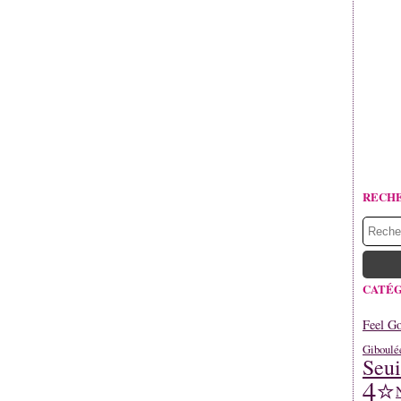
RECH
CATÉG
Feel G
Giboulé
Seui
4⭐