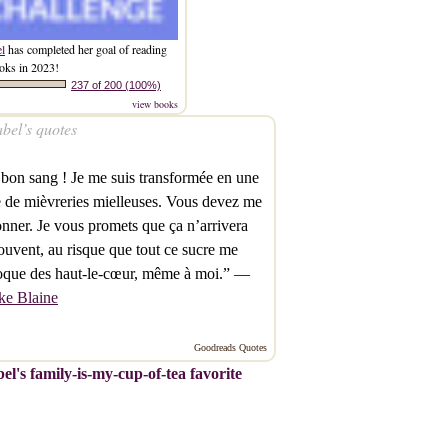
el
has completed her goal of reading
oks in 2023!
237 of 200 (100%)
view books
bel’s quotes
bon sang ! Je me suis transformée en une
 de mièvreries mielleuses. Vous devez me
nner. Je vous promets que ça n’arrivera
ouvent, au risque que tout ce sucre me
oque des haut-le-cœur, même à moi.” —
ke Blaine
Goodreads Quotes
el's family-is-my-cup-of-tea favorite