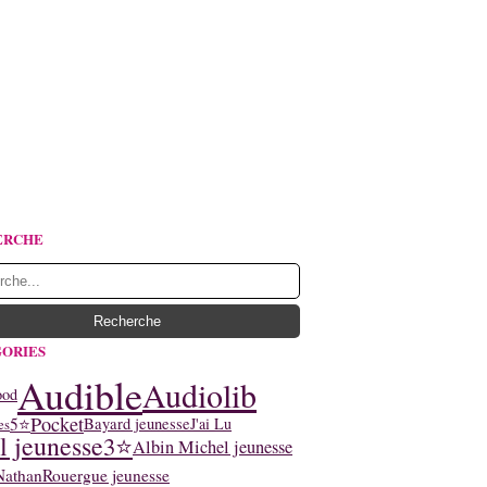
ERCHE
ORIES
Audible
Audiolib
ood
Pocket
5⭐
Bayard jeunesse
J'ai Lu
es
l jeunesse
3⭐
Albin Michel jeunesse
Nathan
Rouergue jeunesse