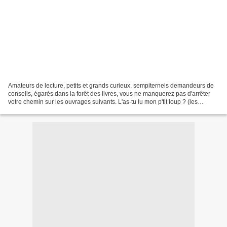
Amateurs de lecture, petits et grands curieux, sempiternels demandeurs de
conseils, égarés dans la forêt des livres, vous ne manquerez pas d'arrêter
votre chemin sur les ouvrages suivants. L'as-tu lu mon p'tit loup ? (les
indispensables) «L'as-tu lu mon...