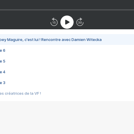
bey Maguire, c'est lui ! Rencontre avec Damien Witecka
e 6
e 5
e 4
e 3
s créatrices de la VF !
e 2
e 1
e Mektoub My Love arrive enfin ! Rencontre avec Shaïn Boumedine et Sal