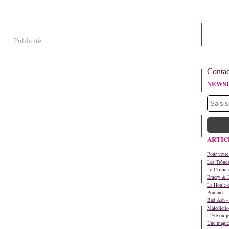
Publicité
Contac
NEWS
ARTIC
Pour votre
Les Trône
Le Crime d
Emery & 
La Houle é
Poulard
Bad Ash - 
Malédictio
L'Été où j
Une magie 