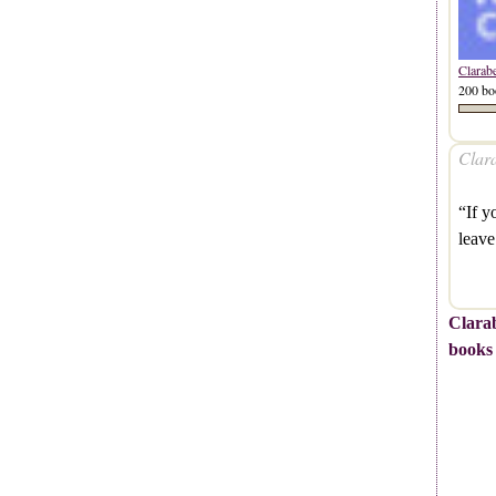
Clarab
200 bo
Clara
“If y
leav
Clarab
books