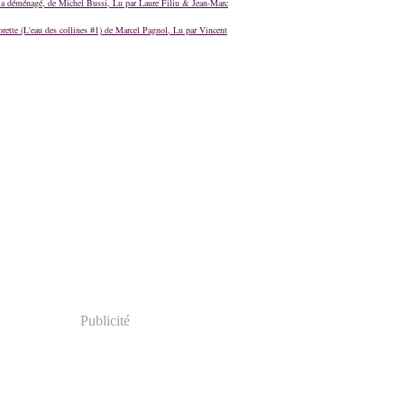
a déménagé, de Michel Bussi, Lu par Laure Filiu & Jean-Marc
orette (L'eau des collines #1) de Marcel Pagnol, Lu par Vincent
Publicité