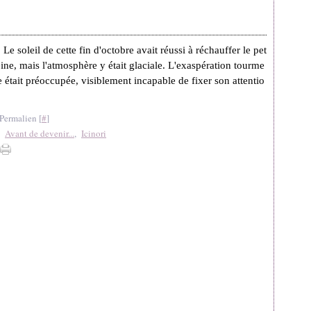
Le soleil de cette fin d'octobre avait réussi à réchauffer le pet
reine, mais l'atmosphère y était glaciale. L'exaspération tourme
lle était préoccupée, visiblement incapable de fixer son attentio
Permalien [
#
]
,
Avant de devenir...
,
Icinori