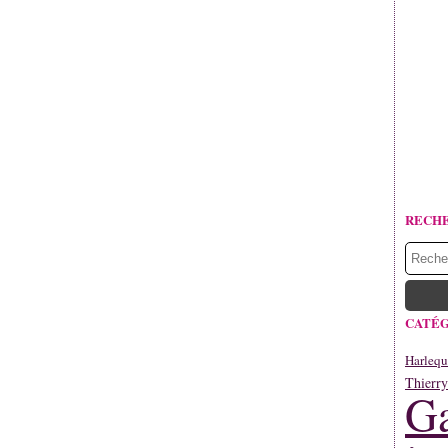
RECH
CATÉG
Harlequ
Thierr
Ga