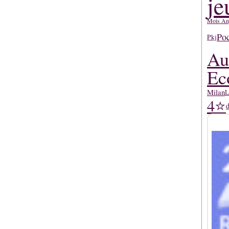
je
Mois An
Po
Pkj
Au
Ec
Milan
L
4⭐