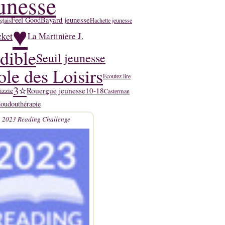
unesse
Feel Good
Bayard jeunesse
glais
Hachette jeunesse
♥
cket
La Martinière J.
dible
Seuil jeunesse
ole des Loisirs
Ecoutez lire
3⭐
Rouergue jeunesse
10-18
izzie
Casterman
doudouthérapie
2023 Reading Challenge