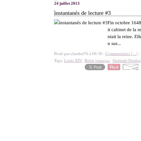
24 juillet 2013
instantanés de lecture #3
Fin octobre 1648 
it cabinet de la 
ntait la reine. E
n sur...
Posté par clarabel76 à 09:30 -
Commentaires [
…
]
- 
Tags:
Louis XIV
,
Belin jeunesse
,
Gertrude Dordor