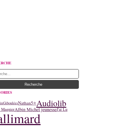
ERCHE
ORIES
Audiolib
Nathan
5⭐
in
Giboulées
Albin Michel jeunesse
y Magnier
J'ai Lu
llimard