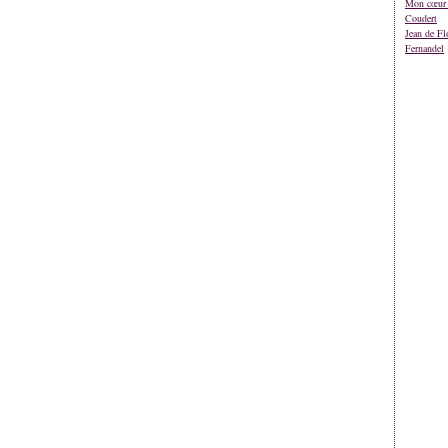
Mon cœur 
Coudert
Jean de Fl
Fernandel