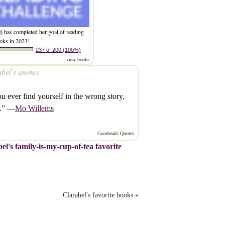
el
has completed her goal of reading
oks in 2023!
237 of 200 (100%)
view books
bel’s quotes
ou ever find yourself in the wrong story,
e.” —
Mo Willems
Goodreads Quotes
el's family-is-my-cup-of-tea favorite
Clarabel's favorite books »