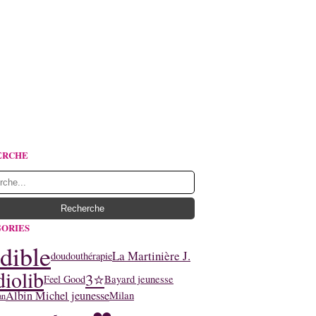
ERCHE
ORIES
dible
La Martinière J.
doudouthérapie
iolib
3⭐
Feel Good
Bayard jeunesse
Albin Michel jeunesse
Milan
an