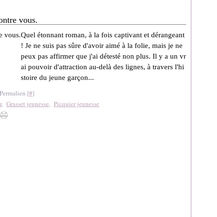
ontre vous.
Quel étonnant roman, à la fois captivant et dérangeant
! Je ne suis pas sûre d'avoir aimé à la folie, mais je ne
peux pas affirmer que j'ai détesté non plus. Il y a un vr
ai pouvoir d'attraction au-delà des lignes, à travers l'hi
stoire du jeune garçon...
Permalien [
#
]
r
,
Grasset jeunesse
,
Picquier jeunesse