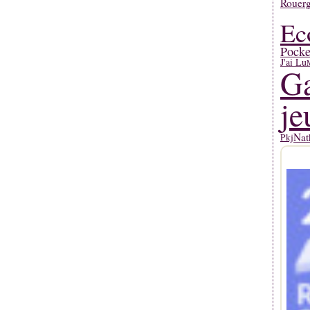
Rouerg
Ec
Pocke
J'ai Lu
Ga
je
Nat
Pkj