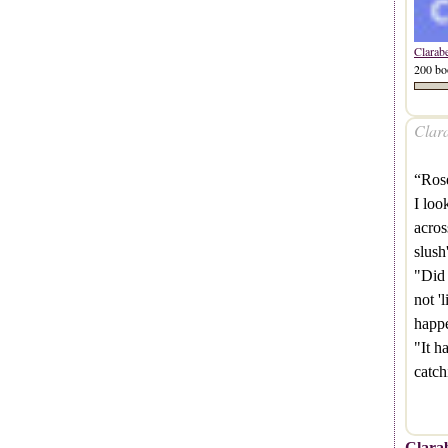
Clarab
200 bo
Clara
“Ros
I loo
acros
slush
"Did 
not '
happ
"It h
catc
Clarab