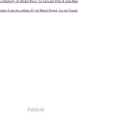
a déménagé, de Michel Bussi, Lu par Laure Filiu & Jean-Marc
orette (L'eau des collines #1) de Marcel Pagnol, Lu par Vincent
Publicité