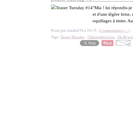
"Mia ! lui répondis-je
et d'une légère brise,
oquillages à tinter. Au
Posté par clarabel76 à 10:15 -
Commentaires [
…
]
- 
Tags:
Teaser Tuesday
,
Christophe Léon
,
Gu Byeo