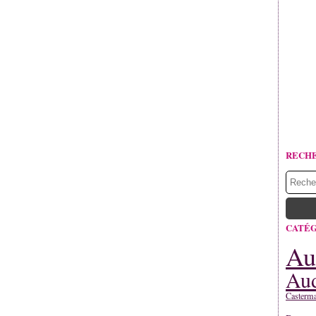
RECH
CATÉG
Au
Aud
Casterm