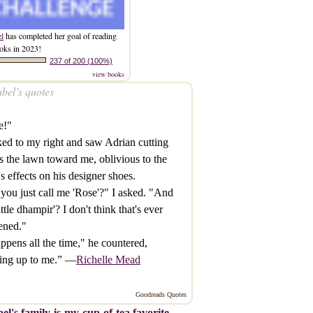
el
has completed her goal of reading
oks in 2023!
237 of 200 (100%)
view books
bel’s quotes
e!"
ked to my right and saw Adrian cutting
s the lawn toward me, oblivious to the
's effects on his designer shoes.
you just call me 'Rose'?" I asked. "And
little dhampir'? I don't think that's ever
ened."
appens all the time," he countered,
hing up to me.” —
Richelle Mead
Goodreads Quotes
el's family-is-my-cup-of-tea favorite