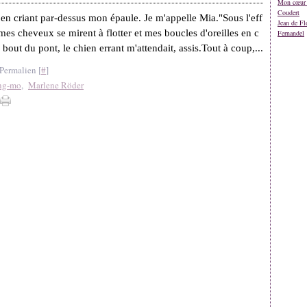
Mon cœur 
Coudert
 en criant par-dessus mon épaule. Je m'appelle Mia."Sous l'eff
Jean de Fl
 mes cheveux se mirent à flotter et mes boucles d'oreilles en c
Fernandel
 bout du pont, le chien errant m'attendait, assis.Tout à coup,...
Permalien [
#
]
ng-mo
,
Marlene Röder