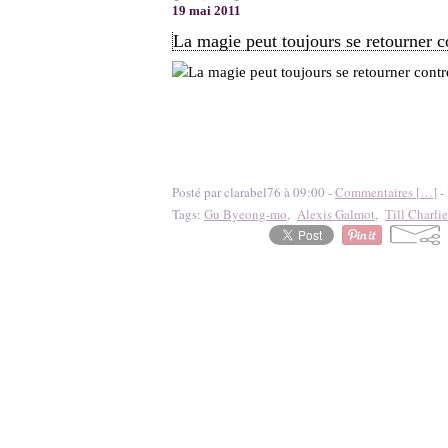
19 mai 2011
La magie peut toujours se retourner c
Posté par clarabel76 à 09:00 -
Commentaires [
…
]
- 
Tags:
Gu Byeong-mo
,
Alexis Galmot
,
Till Charlie