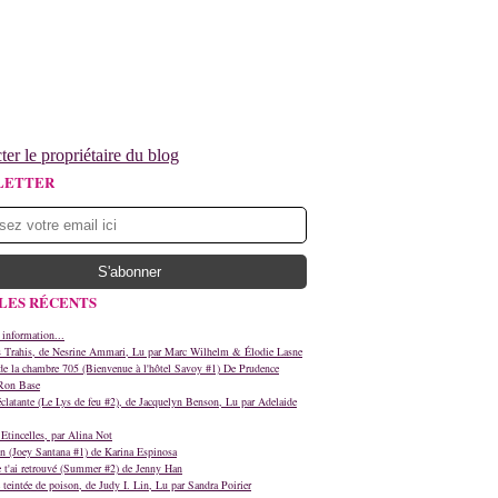
ter le propriétaire du blog
LETTER
LES RÉCENTS
 information...
s Trahis, de Nesrine Ammari, Lu par Marc Wilhelm & Élodie Lasne
e la chambre 705 (Bienvenue à l'hôtel Savoy #1) De Prudence
Ron Base
clatante (Le Lys de feu #2), de Jacquelyn Benson, Lu par Adelaide
Etincelles, par Alina Not
n (Joey Santana #1) de Karina Espinosa
e t'ai retrouvé (Summer #2) de Jenny Han
teintée de poison, de Judy I. Lin, Lu par Sandra Poirier