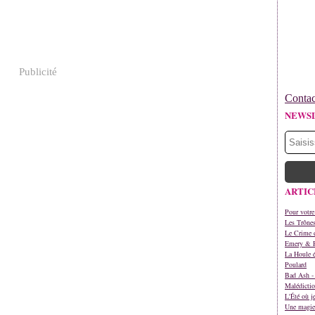
Publicité
Contac
NEWS
ARTIC
Pour votre
Les Trône
Le Crime d
Emery & 
La Houle é
Poulard
Bad Ash - 
Malédictio
L'Été où j
Une magie 