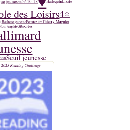
♥
ue jeunesse
5⭐
10-18
Harlequin
Lizzie
ole des Loisirs
4⭐
t
Thierry Magnier
Hachette jeunesse
Ecoutez lire
Giboulées
Mois Anglais
llimard
unesse
Seuil jeunesse
han
2023 Reading Challenge