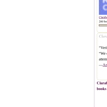
Clarab
200 bo
Clara
“Veri
“We e
attem
—
An
Clarab
books