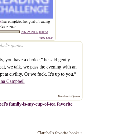
el
has completed her goal of reading
oks in 2023!
237 of 200 (100%)
view books
bel’s quotes
ty, you have a choice,” he said gently.
at, we talk, we pass the evening with an
pt at civility. Or we fuck. It’s up to you.”
na Campbell
Goodreads Quotes
el's family-is-my-cup-of-tea favorite
Clarabel's favorite books »