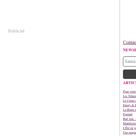
Publicité
Contac
NEWS
ARTIC
Pour votre
Les Trône
Le Crime d
Emery & 
La Houle é
Poulard
Bad Ash - 
Malédictio
L'Été où j
Une magie 