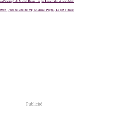
a déménagé, de Michel Bussi, Lu par Laure Filiu & Jean-Marc
orette (L'eau des collines #1) de Marcel Pagnol, Lu par Vincent
Publicité