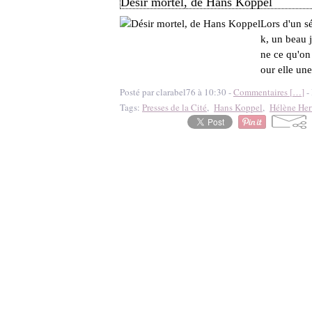
Désir mortel, de Hans Koppel
Lors d'un s
k, un beau 
ne ce qu'o
our elle une
Posté par clarabel76 à 10:30 -
Commentaires [
…
]
- 
Tags:
Presses de la Cité
,
Hans Koppel
,
Hélène Her