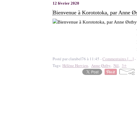
12 février 2020
Bienvenue à Korototoka, par Anne Ø
Posté par clarabel76 à 11:45 -
Commentaires [
…
]
- 
Tags:
Hélène Hervieu
,
Anne Østby
,
Nil
,
3⭐