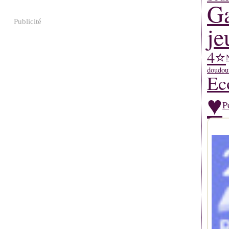
Ga
Publicité
je
4⭐
doudou
Ec
♥
P