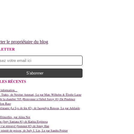
ter le propriétaire du blog
LETTER
LES RÉCENTS
 information...
s Trahis, de Nesrine Ammari, Lu par Marc Wilhelm & Élodie Lasne
e la chambre 705 (Bienvenue à l'hôtel Savoy #1) De Prudence
Ron Base
clatante (Le Lys de feu #2), de Jacquelyn Benson, Lu par Adelaide
Etincelles, par Alina Not
n (Joey Santana #1) de Karina Espinosa
e t'ai retrouvé (Summer #2) de Jenny Han
teintée de poison, de Judy I. Lin, Lu par Sandra Poirier