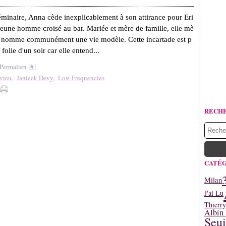
éminaire, Anna cède inexplicablement à son attirance pour Eri
jeune homme croisé au bar. Mariée et mère de famille, elle mè
n nomme communément une vie modèle. Cette incartade est p
 folie d'un soir car elle entend...
Permalien [
#
]
vieu
,
Janieck Devy
,
Lost Frequencies
RECH
CATÉG
Milan
J'ai Lu
Thierr
Albin 
Seui