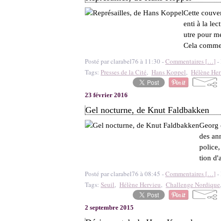
Cette couver
enti à la le
utre pour me
Cela commen
Posté par clarabel76 à 11:30 -
Commentaires [
…
]
- 
Tags:
Presses de la Cité
,
Hans Koppel
,
Hélène Her
23 février 2016
Gel nocturne, de Knut Faldbakken
Georg 
des an
police,
tion d'
Posté par clarabel76 à 08:45 -
Commentaires [
…
]
- 
Tags:
Seuil
,
Hélène Hervieu
,
Challenge Nordique
2 septembre 2015