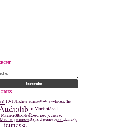
ERCHE
ORIES
3⭐
10-18
Harlequin
Hachette jeunesse
Ecoutez lire
Audiolib
La Martinière J.
Rouergue jeunesse
y Magnier
Giboulées
Michel jeunesse
5⭐
Bayard jeunesse
Lizzie
Pkj
l jeunesse