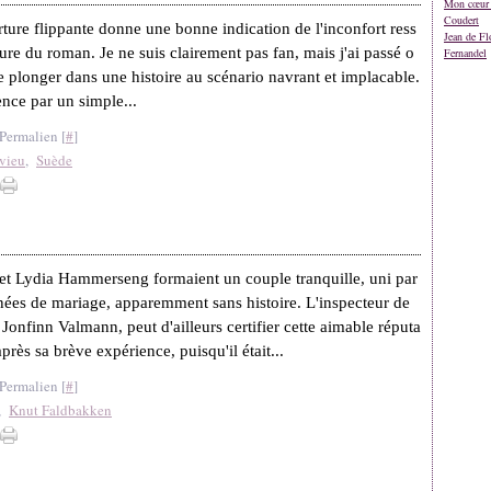
Mon cœur 
Coudert
ture flippante donne une bonne indication de l'inconfort ress
Jean de Fl
cture du roman. Je ne suis clairement pas fan, mais j'ai passé o
Fernandel
 plonger dans une histoire au scénario navrant et implacable.
ce par un simple...
Permalien [
#
]
vieu
,
Suède
et Lydia Hammerseng formaient un couple tranquille, uni par
nées de mariage, apparemment sans histoire. L'inspecteur de
 Jonfinn Valmann, peut d'ailleurs certifier cette aimable réputa
après sa brève expérience, puisqu'il était...
Permalien [
#
]
,
Knut Faldbakken