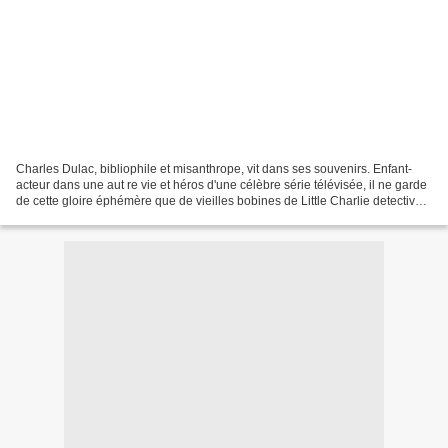
Charles Dulac, bibliophile et misanthrope, vit dans ses souvenirs. Enfant-
acteur dans une aut re vie et héros d'une célèbre série télévisée, il ne garde
de cette gloire éphémère que de vieilles bobines de Little Charlie detective.
Replié dans sa villa...