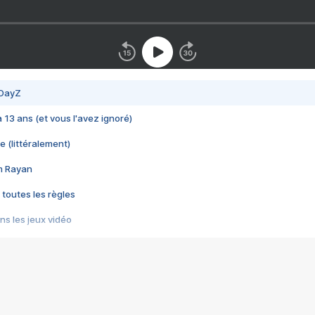
 DayZ
 a 13 ans (et vous l'avez ignoré)
e (littéralement)
im Rayan
 toutes les règles
s les jeux vidéo
us choquant de Rockstar ? - Le scandale BULLY
e plus moche de Steam
du RÊVE tourne au CAUCHEMAR