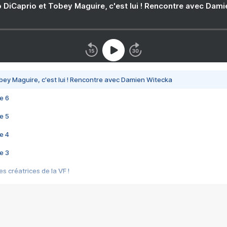
 DiCaprio et Tobey Maguire, c'est lui ! Rencontre avec Dam
bey Maguire, c'est lui ! Rencontre avec Damien Witecka
e 6
e 5
e 4
e 3
s créatrices de la VF !
e 2
e 1
e Mektoub My Love arrive enfin ! Rencontre avec Shaïn Boumedine et Sal