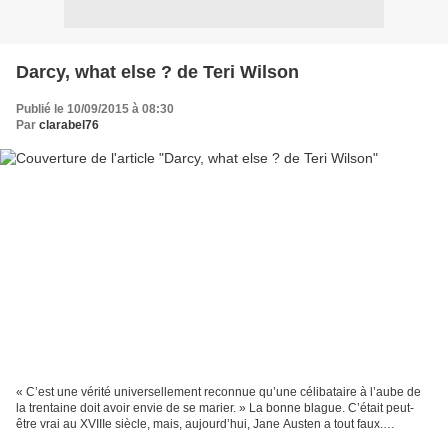
Darcy, what else ? de Teri Wilson
Publié le 10/09/2015 à 08:30
Par
clarabel76
« C’est une vérité universellement reconnue qu’une célibataire à l’aube de
la trentaine doit avoir envie de se marier. » La bonne blague. C’était peut-
être vrai au XVIIIe siècle, mais, aujourd’hui, Jane Austen a tout faux.
Elizabeth Scott, américaine...