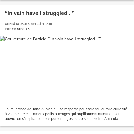
“In vain have I struggled...”
Publié le 25/07/2013 à 10:30
Par
clarabel76
Toute lectrice de Jane Austen qui se respecte poussera toujours la curiosité
à vouloir lire ces fameux petits ouvrages qui papillonnent autour de son
œuvre, en s'inspirant de ses personnages ou de son histoire. Amanda
Grange a cherché à percer la carapace...