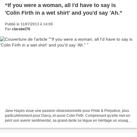
“If you were a woman, all I'd have to say is
'Colin Firth in a wet shirt' and you'd say 'Ah.”
Publié le 11/07/2013 à 14:00
Par
clarabel76
Jane Hayes voue une passion obsessionnelle pour Pride & Prejudice, plus
particulièrement pour Darcy, et aussi Colin Firth. Comprenant qu'elle met en
péril son avenir sentimental, sa grand-tante lui lègue en héritage un voyage
unique à Pembrook Park où...