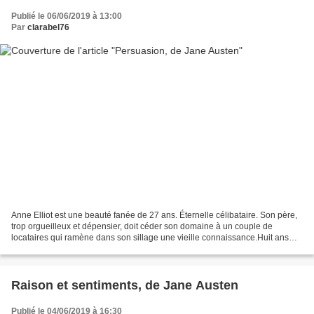
Publié le 06/06/2019 à 13:00
Par
clarabel76
Anne Elliot est une beauté fanée de 27 ans. Éternelle célibataire. Son père,
trop orgueilleux et dépensier, doit céder son domaine à un couple de
locataires qui ramène dans son sillage une vieille connaissance.Huit ans
plus tôt, Anne a rompu ses fiançailles...
Raison et sentiments, de Jane Austen
Publié le 04/06/2019 à 16:30