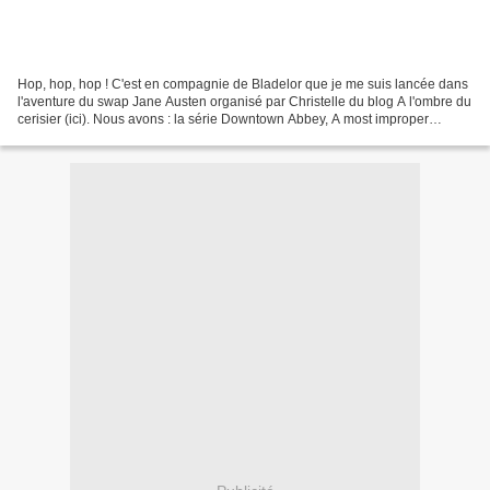
Hop, hop, hop ! C'est en compagnie de Bladelor que je me suis lancée dans
l'aventure du swap Jane Austen organisé par Christelle du blog A l'ombre du
cerisier (ici). Nous avons : la série Downtown Abbey, A most improper
magick de Stephanie Burgis, To...