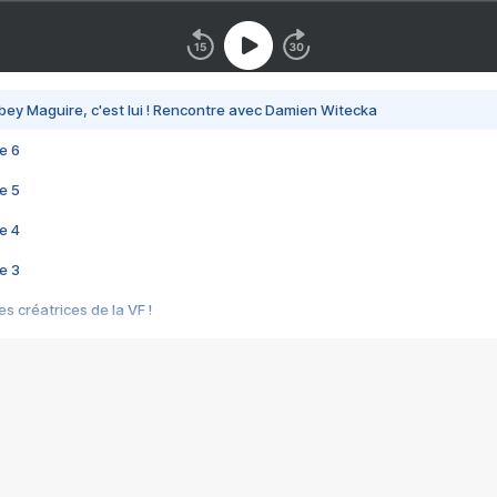
bey Maguire, c'est lui ! Rencontre avec Damien Witecka
e 6
e 5
e 4
e 3
s créatrices de la VF !
e 2
e 1
e Mektoub My Love arrive enfin ! Rencontre avec Shaïn Boumedine et Sal
i : après Toni en famille