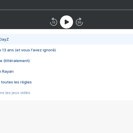
 DayZ
 a 13 ans (et vous l'avez ignoré)
e (littéralement)
im Rayan
 toutes les règles
s les jeux vidéo
us choquant de Rockstar ? - Le scandale BULLY
e plus moche de Steam
du RÊVE tourne au CAUCHEMAR