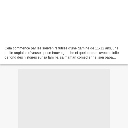
Cela commence par les souvenirs futiles d'une gamine de 11-12 ans, une
petite anglaise rêveuse qui se trouve gauche et quelconque, avec en toile
de fond des histoires sur sa famille, sa maman comédienne, son papa
engagé dans la résistance, son frère Andrew,...