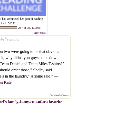
el
has completed her goal of reading
oks in 2023!
237 of 200 (100%)
view books
bel’s quotes
ou two were going to be that obvious
 it, why didn't you guys come down in
Team Daniel and Team Miles T-shirts?"
hould order those," Shelby said.
's in the laundry," Arriane said.” —
en Kate
Goodreads Quotes
el's family-is-my-cup-of-tea favorite