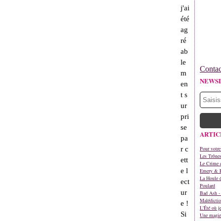
j'ai
été
ag
ré
ab
le
Contac
m
NEWS
en
t s
ur
pri
se
ARTIC
pa
r c
Pour votre
Les Trône
ett
Le Crime d
e l
Emery & 
La Houle é
ect
Poulard
ur
Bad Ash - 
Malédictio
e !
L'Été où j
Si
Une magie 