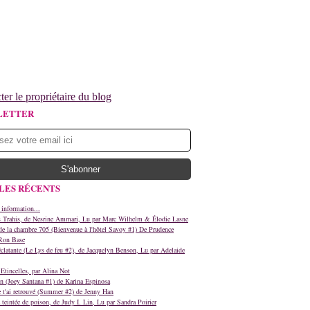
ter le propriétaire du blog
LETTER
LES RÉCENTS
 information...
s Trahis, de Nesrine Ammari, Lu par Marc Wilhelm & Élodie Lasne
e la chambre 705 (Bienvenue à l'hôtel Savoy #1) De Prudence
Ron Base
clatante (Le Lys de feu #2), de Jacquelyn Benson, Lu par Adelaide
Etincelles, par Alina Not
n (Joey Santana #1) de Karina Espinosa
e t'ai retrouvé (Summer #2) de Jenny Han
teintée de poison, de Judy I. Lin, Lu par Sandra Poirier