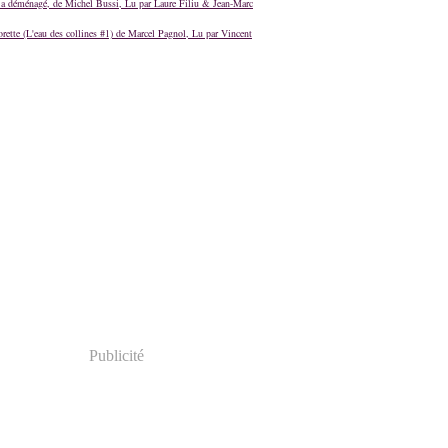
a déménagé, de Michel Bussi, Lu par Laure Filiu & Jean-Marc
orette (L'eau des collines #1) de Marcel Pagnol, Lu par Vincent
Publicité