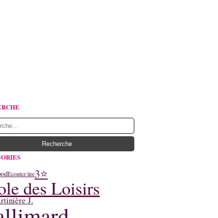
ERCHE
ORIES
3⭐
ood
Ecoutez lire
ole des Loisirs
tinière J.
llimard