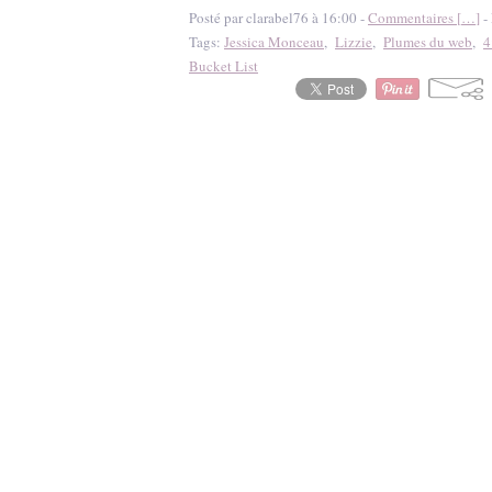
Posté par clarabel76 à 16:00 -
Commentaires [
…
]
- 
Tags:
Jessica Monceau
,
Lizzie
,
Plumes du web
,
4
Bucket List