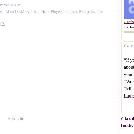
Permalien [
#
]
⭐
,
Alice DesMerveilles
,
Heart Players
,
Laurent Blanpain
,
The
Clarab
200 bo
Clara
“If y
about
your 
"We s
"Mine
Laur
Clarab
Publicité
books