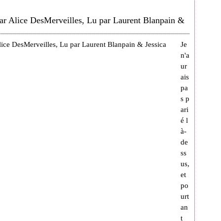
par Alice DesMerveilles, Lu par Laurent Blanpain &
Je
n'a
ur
ais
pa
s p
ari
é l
à-
de
ss
us,
et
po
urt
an
t