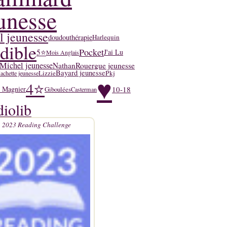
unesse
l jeunesse
doudouthérapie
Harlequin
dible
Pocket
5⭐
J'ai Lu
Mois Anglais
Michel jeunesse
Nathan
Rouergue jeunesse
Bayard jeunesse
Lizzie
Pkj
achette jeunesse
♥
4⭐
10-18
y Magnier
Giboulées
Casterman
iolib
2023 Reading Challenge