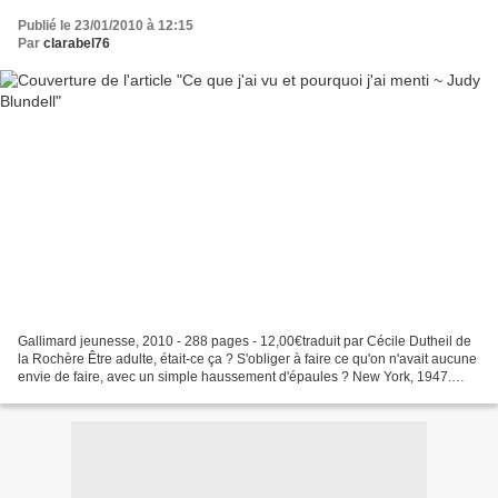
Publié le 23/01/2010 à 12:15
Par
clarabel76
Gallimard jeunesse, 2010 - 288 pages - 12,00€traduit par Cécile Dutheil de
la Rochère Être adulte, était-ce ça ? S'obliger à faire ce qu'on n'avait aucune
envie de faire, avec un simple haussement d'épaules ? New York, 1947.
Evie vit dans le Queens avec...