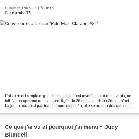
Publié le 07/02/2011 à 10:15
Par
clarabel76
L'histoire est simple et gentille, mais elle s'est révélée super émouvante, en
fait. Ninon apprend que sa mère, âgée de 38 ans, attend son 2ème enfant.
La jeune ado n'est pas franchement emballée, elle se braque dès que son
beau-père tente de s'immiscer...
Ce que j'ai vu et pourquoi j'ai menti ~ Judy
Blundell