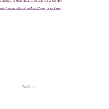
a déménagé, de Michel Bussi, Lu par Laure Filiu & Jean-Marc
orette (L'eau des collines #1) de Marcel Pagnol, Lu par Vincent
Publicité