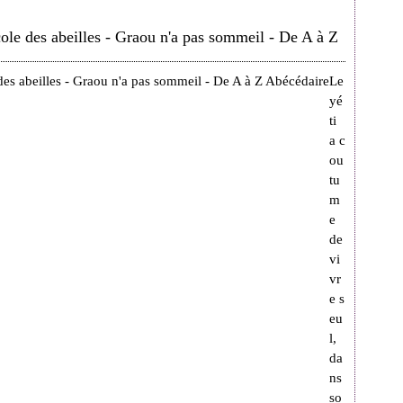
école des abeilles - Graou n'a pas sommeil - De A à Z
Le
yé
ti
a c
ou
tu
m
e
de
vi
vr
e s
eu
l,
da
ns
so