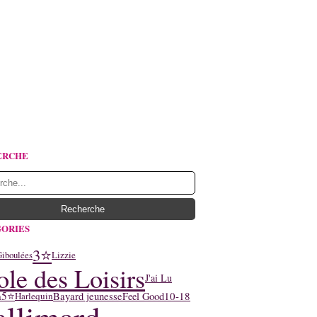
ERCHE
ORIES
3⭐
Lizzie
iboulées
ole des Loisirs
J'ai Lu
n
5⭐
10-18
Bayard jeunesse
Feel Good
Harlequin