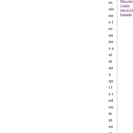
Mon cœur 
es
Coudert
sio
Jean de Fl
Fernandel
nn
e l
es
au
tre
s a
ni
m
au
x
qu
i l
e r
ed
ou
te
nt
en