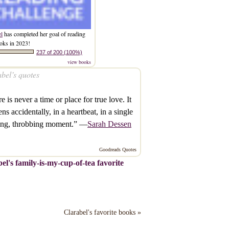
el
has completed her goal of reading
oks in 2023!
237 of 200 (100%)
view books
bel’s quotes
e is never a time or place for true love. It
ns accidentally, in a heartbeat, in a single
hing, throbbing moment.” —
Sarah Dessen
Goodreads Quotes
el's family-is-my-cup-of-tea favorite
Clarabel's favorite books »