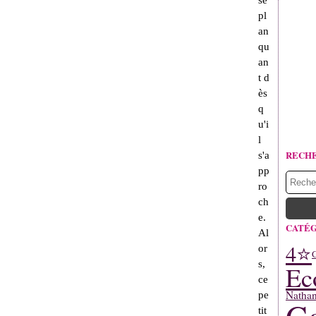
se
pl
an
qu
an
t d
ès
q
u'i
l
RECH
s'a
pp
ro
ch
e.
CATÉG
Al
4⭐
or
G
s,
Ec
ce
Natha
pe
tit