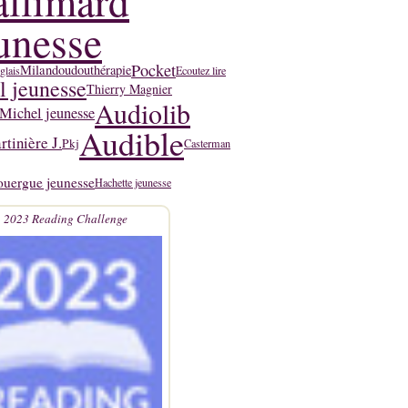
llimard
unesse
Pocket
Milan
doudouthérapie
glais
Ecoutez lire
l jeunesse
Thierry Magnier
Audiolib
Michel jeunesse
Audible
tinière J.
Pkj
Casterman
ouergue jeunesse
Hachette jeunesse
2023 Reading Challenge