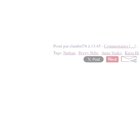
Posté par clarabel76 à 13:45 -
Commentaires [
…
]
- 
Tags:
Nathan
,
Peggy Nille
,
Anne Vasko
,
Kaisa H