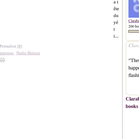
a t
ête
du
Clarab
yé
200 bo
t
i...
Clara
Permalien [
#
]
apponen
,
Nadia Shireen
“Ther
happe
flas
Clarab
books