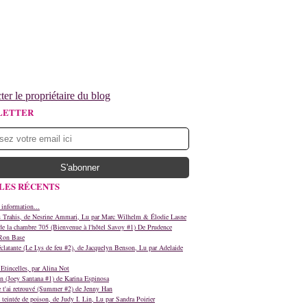
ter le propriétaire du blog
LETTER
LES RÉCENTS
 information...
s Trahis, de Nesrine Ammari, Lu par Marc Wilhelm & Élodie Lasne
e la chambre 705 (Bienvenue à l'hôtel Savoy #1) De Prudence
Ron Base
clatante (Le Lys de feu #2), de Jacquelyn Benson, Lu par Adelaide
Etincelles, par Alina Not
n (Joey Santana #1) de Karina Espinosa
e t'ai retrouvé (Summer #2) de Jenny Han
teintée de poison, de Judy I. Lin, Lu par Sandra Poirier