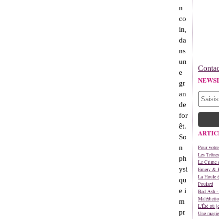
n
co
in,
da
ns
un
Contac
e
NEWS
gr
an
de
for
êt.
ARTIC
So
n
Pour votre
Les Trône
ph
Le Crime d
ysi
Emery & 
La Houle é
qu
Poulard
e i
Bad Ash - 
Malédictio
m
L'Été où j
pr
Une magie 