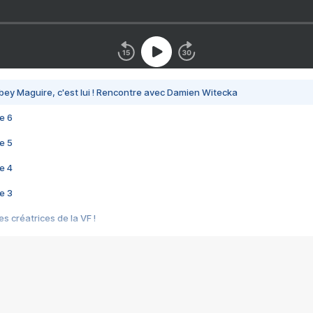
bey Maguire, c'est lui ! Rencontre avec Damien Witecka
e 6
e 5
e 4
e 3
s créatrices de la VF !
e 2
e 1
e Mektoub My Love arrive enfin ! Rencontre avec Shaïn Boumedine et Sal