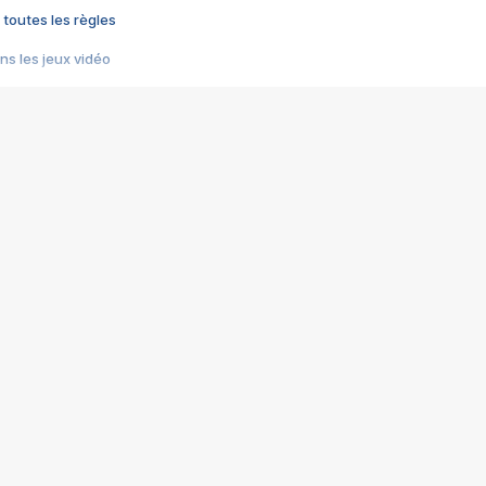
 toutes les règles
s les jeux vidéo
us choquant de Rockstar ? - Le scandale BULLY
e plus moche de Steam
du RÊVE tourne au CAUCHEMAR
pendant 8 heures
it… à tort
umiliés par un jeu vidéo
ire - Final Fantasy 8
ti un empire - Age of Empires
story DOFUS
tard, il crée l'un des pires jeux de tous les temps, MindsEye.