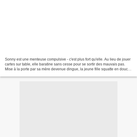
Sonny est une menteuse compulsive - c'est plus fort qu'elle. Au lieu de jouer
cartes sur table, elle baratine sans cesse pour se sortir des mauvais pas.
Mise à la porte par sa mère devenue dingue, la jeune fille squatte en douce
la chambre de sa meilleure...