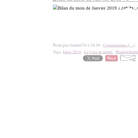
Posté par clarabel76 à 18:30 -
Commentaires [
…
]
- 
Tags:
bilan 2019
,
La Casa de papel
,
Shadowhunte