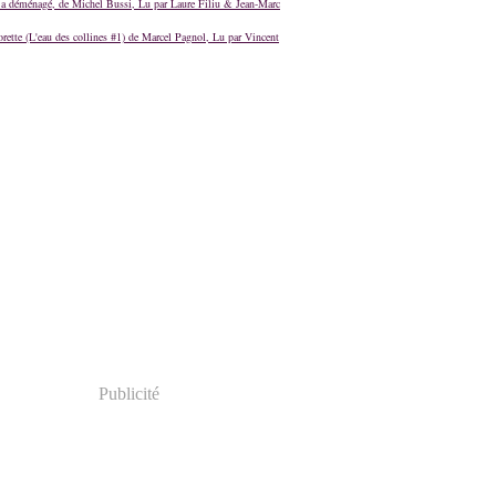
a déménagé, de Michel Bussi, Lu par Laure Filiu & Jean-Marc
orette (L'eau des collines #1) de Marcel Pagnol, Lu par Vincent
Publicité