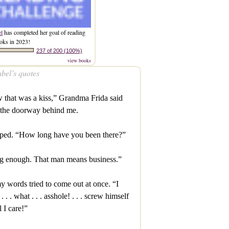
el
has completed her goal of reading
oks in 2023!
237 of 200 (100%)
view books
bel’s quotes
that was a kiss,” Grandma Frida said
 the doorway behind me.
mped. “How long have you been there?”
g enough. That man means business.”
y words tried to come out at once. “I
. . . what . . . asshole! . . . screw himself
l I care!”