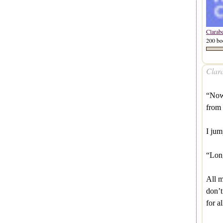
Clarab
200 bo
Clara
“Now 
from
I ju
“Lon
All m
don’t 
for al