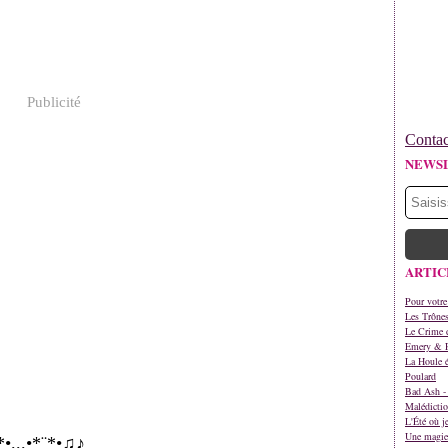
Publicité
Contac
NEWS
ARTIC
Pour votre
Les Trône
Le Crime d
Emery & 
La Houle é
Poulard
Bad Ash - 
Malédictio
L'Été où j
Une magie 
*•...•*¨*•♫♪