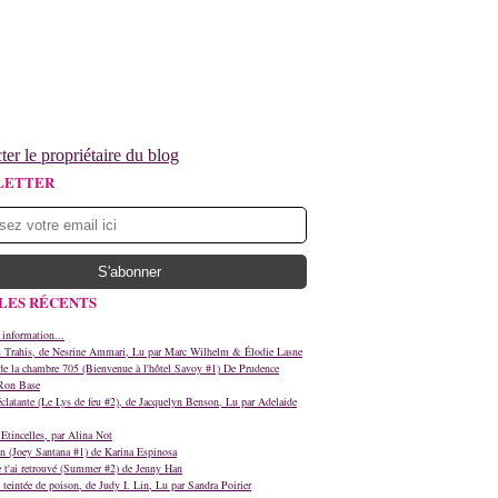
ter le propriétaire du blog
LETTER
LES RÉCENTS
 information...
s Trahis, de Nesrine Ammari, Lu par Marc Wilhelm & Élodie Lasne
e la chambre 705 (Bienvenue à l'hôtel Savoy #1) De Prudence
Ron Base
clatante (Le Lys de feu #2), de Jacquelyn Benson, Lu par Adelaide
Etincelles, par Alina Not
n (Joey Santana #1) de Karina Espinosa
e t'ai retrouvé (Summer #2) de Jenny Han
teintée de poison, de Judy I. Lin, Lu par Sandra Poirier