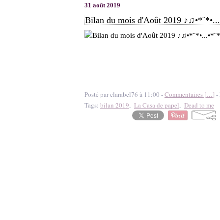
31 août 2019
Bilan du mois d'Août 2019 ♪♫•*¨*•..
Posté par clarabel76 à 11:00 -
Commentaires [
…
]
- 
Tags:
bilan 2019
,
La Casa de papel
,
Dead to me