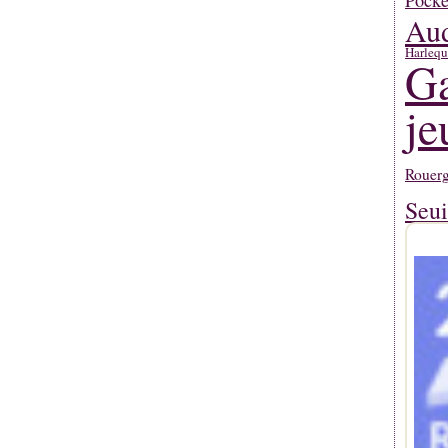
Pocke
Aud
Harlequ
Ga
je
Rouerg
Seui