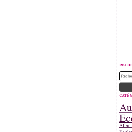
RECH
CATÉG
Au
Ec
Albin 