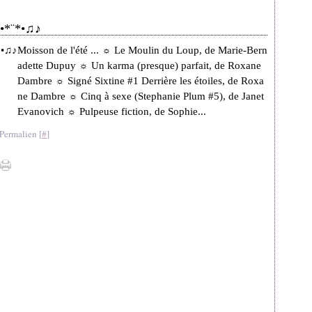
.•*¨*•♫♪
Moisson de l'été ... ☼ Le Moulin du Loup, de Marie-Bern
adette Dupuy ☼ Un karma (presque) parfait, de Roxane
Dambre ☼ Signé Sixtine #1 Derrière les étoiles, de Roxa
ne Dambre ☼ Cinq à sexe (Stephanie Plum #5), de Janet
Evanovich ☼ Pulpeuse fiction, de Sophie...
Permalien [
#
]