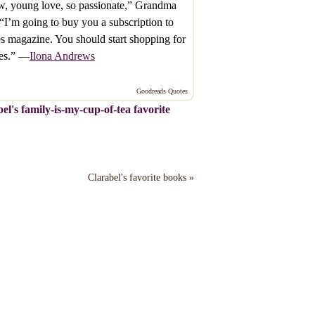
, young love, so passionate,” Grandma
 “I’m going to buy you a subscription to
s magazine. You should start shopping for
ses.” —
Ilona Andrews
Goodreads Quotes
el's family-is-my-cup-of-tea favorite
Clarabel's favorite books »