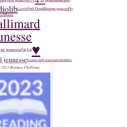
t
iolib
Feel Good
Lizzie
Pkj
Hachette jeunesse
Milan
in
llimard
unesse
♥
ue jeunesse
J'ai Lu
l jeunesse
Giboulées
Ecoutez lire
Casterman
2023 Reading Challenge