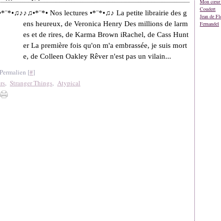
Mon cœur 
Coudert
♪♫•*¨*• Nos lectures •*¨*•♫♪ La petite librairie des g
Jean de Fl
ens heureux, de Veronica Henry Des millions de larm
Fernandel
es et de rires, de Karma Brown iRachel, de Cass Hunt
er La première fois qu'on m'a embrassée, je suis mort
e, de Colleen Oakley Rêver n'est pas un vilain...
Permalien [
#
]
rs
,
Stranger Things
,
Atypical