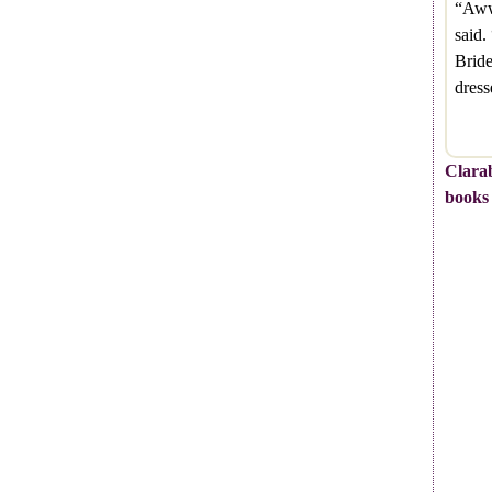
“Aww
said.
Bride
dres
Clarab
books