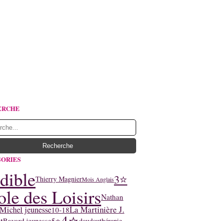
ERCHE
ORIES
dible
3⭐
Thierry Magnier
Mois Anglais
ole des Loisirs
Nathan
La Martinière J.
Michel jeunesse
10-18
4⭐
5⭐
Bayard jeunesse
doudouthérapie